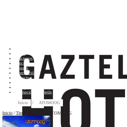
Artistas (de la A a la Z)
Tienda
Conciertos
Noticias
Géneros
Contratación
Contacto
Condiciones de compra
Discográfica
Suscripción al boletín
Inicio
/
ATOMOOG
Inicio
/
Tienda
/ Artistas / ATOMOOG