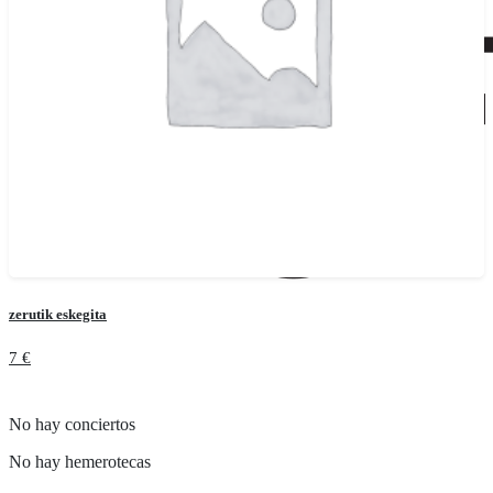
zerutik eskegita
7
€
Añadir al carrito
No hay conciertos
No hay hemerotecas