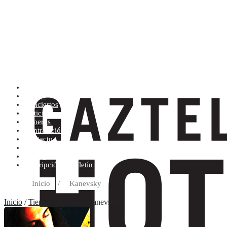
Artistas (de la A a la Z)
Tienda
Conciertos
Noticias
Géneros
Contratación
Contacto
Condiciones de compra
Discográfica
Suscripción al boletín
Inicio
/
Kanevsky
Inicio
/
Tienda
/ Artistas / Kanevsky