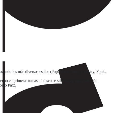
ocando los más diversos estilos (Pop, Rock, Blues, Country, Funk,
hecho en primeras tomas, el disco se saborea en una grabación
tonio Pax).