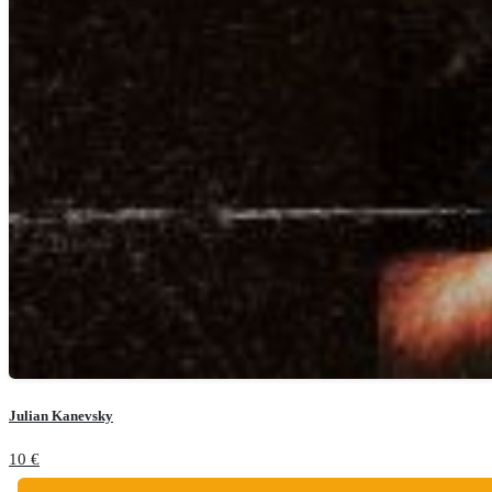
Julian Kanevsky
10
€