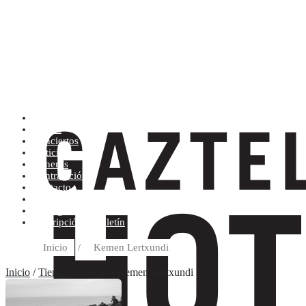
Artistas (de la A a la Z)
Tienda
Conciertos
Noticias
Géneros
Contratación
Contacto
Condiciones de compra
Discográfica
Suscripción al boletín
Inicio
/
Kemen Lertxundi
Inicio
/
Tienda
/ Artistas / Kemen Lertxundi