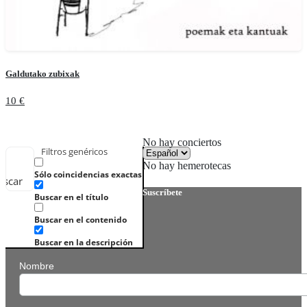
Galdutako zubixak
10
€
Añadir al carrito
No hay conciertos
Filtros genéricos
No hay hemerotecas
Sólo coincidencias exactas
uscar
Suscríbete
Buscar en el título
Buscar en el contenido
Buscar en la descripción
Nombre