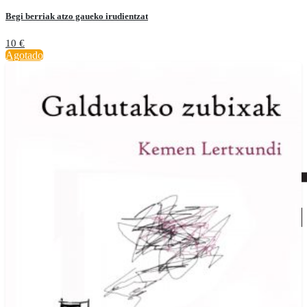
Begi berriak atzo gaueko irudientzat
10
€
Agotado