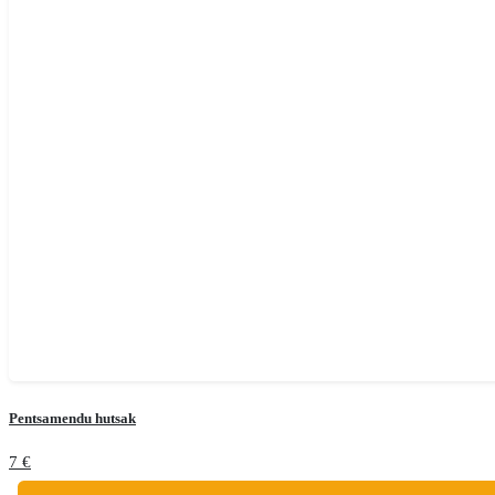
Pentsamendu hutsak
7
€