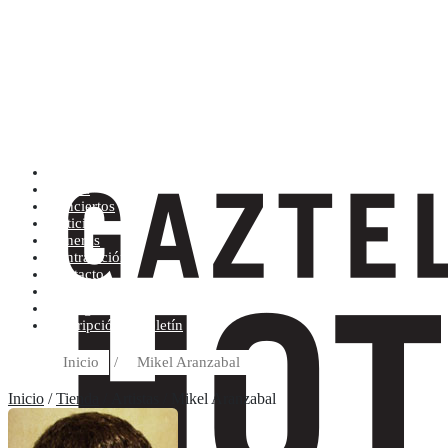
Artistas (de la A a la Z)
Tienda
Conciertos
Noticias
Géneros
Contratación
Contacto
Condiciones de compra
Discográfica
Suscripción al boletín
Inicio
/
Mikel Aranzabal
Inicio
/
Tienda
/ Artistas / Mikel Aranzabal