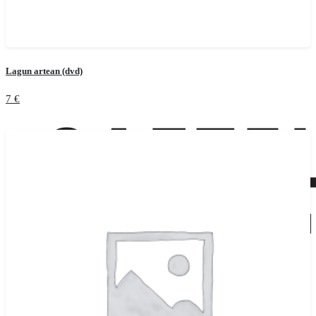
Lagun artean (dvd)
7
€
Añadir al carrito