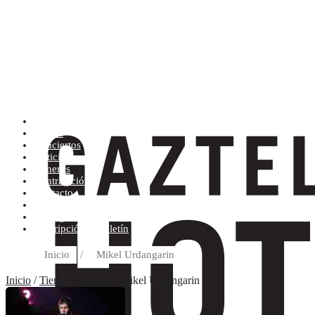
Artistas (de la A a la Z)
Tienda
Conciertos
Noticias
Géneros
Contratación
Contacto
Condiciones de compra
Discográfica
Suscripción al boletín
Inicio
/
Mikel Urdangarin
Inicio
/
Tienda
/ Artistas / Mikel Urdangarin