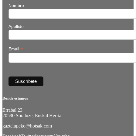
Nombre
Apellido
*
Email
Dónde estamos
Errabal 23
20590 Soraluze, Euskal Herria
gaztelupeko@hotsak.com