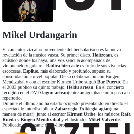
Mikel Urdangarin
El cantautor vizcaino proveniente del bertsolarismo es la nueva
revelación de la música vasca. Su primer disco,
Haitzetan
, es
acústico donde los haya, una voz sencilla acompañada de
violonchelo y guitarra.
Badira hiru aste
es fruto de sus vivencias
escocesas.
Espilue
, más elaborado y profundo, supuso su
consolidación a nivel popular. De su colaboración con Bingen
Mendizabal y con el escritor Kirmen Uribe surgió
Bar Puerto
. En
el 2003 publico su quinto trabajo,
Heldu artean
. En el concierto
recogido en el DVD
lagun artean
(entre amigos)hace un repaso a su
repertorio.
Durante el último año ha estado ocupado presentando en directo el
espectáculo interdisciplinar
Zaharregia Txikiegia agian
(una
manera de mirar), junto al escritor
Kirmen Uribe
, los músicos
Rafa
Rueda
y
Bingen Mendizabal
y el ilustrados
Mikel Valverde
.
Publicado en elegante disco-libro