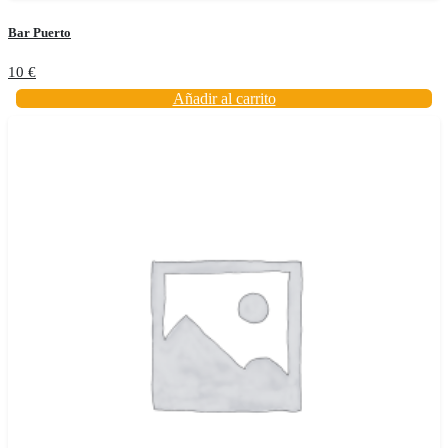
Bar Puerto
10
€
Añadir al carrito