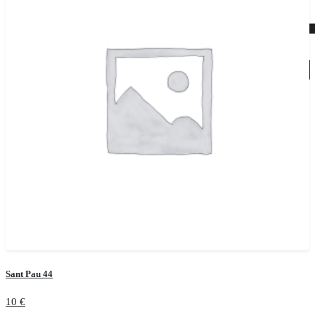
Sant Pau 44
10
€