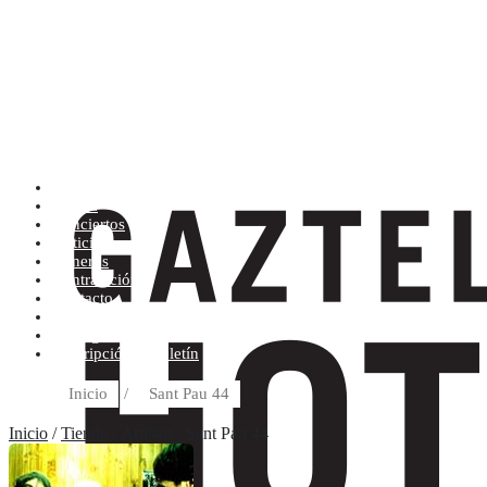
Artistas (de la A a la Z)
Tienda
Conciertos
Noticias
Géneros
Contratación
Contacto
Condiciones de compra
Discográfica
Suscripción al boletín
Inicio
/
Sant Pau 44
Inicio
/
Tienda
/ Artistas / Sant Pau 44