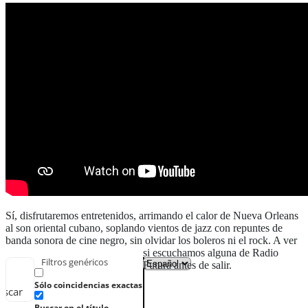
Sí, disfrutaremos entretenidos, arrimando el calor de Nueva Orleans
al son oriental cubano, soplando vientos de jazz con repuntes de
banda sonora de cine negro, sin olvidar los boleros ni el rock. A ver
si escuchamos alguna de Radio
Filtros genéricos
Futura antes de salir.
Sólo coincidencias exactas
uscar
Buscar en el título