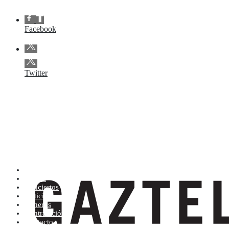
Facebook
Twitter
Artistas (de la A a la Z)
Tienda
Conciertos
Noticias
Géneros
Contratación
Contacto