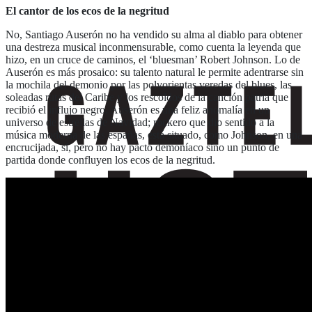
El cantor de los ecos de la negritud
No, Santiago Auserón no ha vendido su alma al diablo para obtener
una destreza musical inconmensurable, como cuenta la leyenda que
hizo, en un cruce de caminos, el ‘bluesman’ Robert Johnson. Lo de
Auserón es más prosaico: su talento natural le permite adentrarse sin
la mochila del demonio por las polvorientas veredas del blues, las
soleadas rutas del Caribe y los rescoldos de la canción patria que
recibió el influjo negro. Auserón es una feliz anomalía en un
universo de estrellas de Navidad; rockero que dio sentido a la
música moderna de las españas, está situado, como Johnson, en una
encrucijada, sí, pero no hay pacto demoníaco sino un punto de
partida donde confluyen los ecos de la negritud.