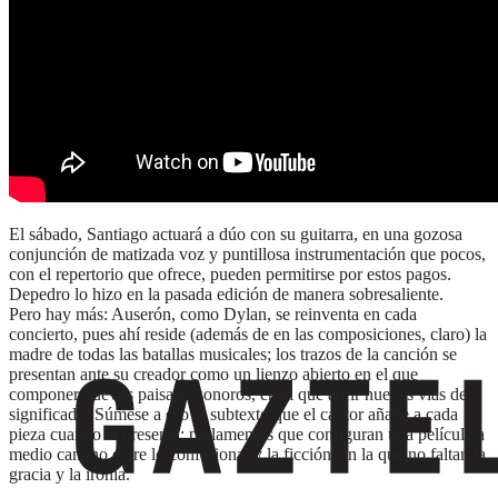
El sábado, Santiago actuará a dúo con su guitarra, en una gozosa
conjunción de matizada voz y puntillosa instrumentación que pocos,
con el repertorio que ofrece, pueden permitirse por estos pagos.
Depedro lo hizo en la pasada edición de manera sobresaliente.
Pero hay más: Auserón, como Dylan, se reinventa en cada
concierto, pues ahí reside (además de en las composiciones, claro) la
madre de todas las batallas musicales; los trazos de la canción se
presentan ante su creador como un lienzo abierto en el que
componer nuevos paisajes sonoros, en el que abrir nuevas vías de
significado. Súmese a eso el subtexto que el cantor añade a cada
pieza cuando la presenta; parlamentos que configuran una película a
medio camino entre lo confesional y la ficción, en la que no faltan la
gracia y la ironía.