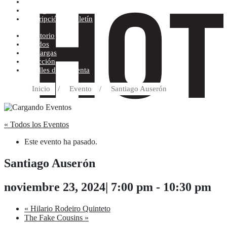
Condiciones de compra
Discográfica
Suscripción al boletín
Escritorio
Pedidos
Descargas
Dirección
Detalles de la cuenta
Inicio
/
Evento
/
Santiago Auserón
« Todos los Eventos
Este evento ha pasado.
Santiago Auserón
noviembre 23, 2024| 7:00 pm
-
10:30 pm
«
Hilario Rodeiro Quinteto
The Fake Cousins
»