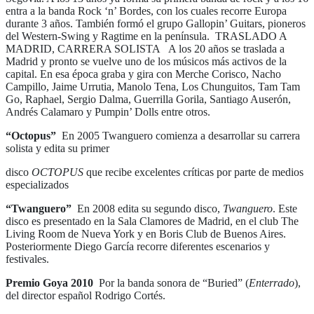
entra a la banda Rock ‘n’ Bordes, con los cuales recorre Europa
durante 3 años. También formó el grupo Gallopin’ Guitars, pioneros
del Western-Swing y Ragtime en la península. TRASLADO A
MADRID, CARRERA SOLISTA A los 20 años se traslada a
Madrid y pronto se vuelve uno de los músicos más activos de la
capital. En esa época graba y gira con Merche Corisco, Nacho
Campillo, Jaime Urrutia, Manolo Tena, Los Chunguitos, Tam Tam
Go, Raphael, Sergio Dalma, Guerrilla Gorila, Santiago Auserón,
Andrés Calamaro y Pumpin’ Dolls entre otros.
“Octopus”
En 2005 Twanguero comienza a desarrollar su carrera
solista y edita su primer
disco
OCTOPUS
que recibe excelentes críticas por parte de medios
especializados
“Twanguero”
En 2008 edita su segundo disco,
Twanguero
. Este
disco es presentado en la Sala Clamores de Madrid, en el club The
Living Room de Nueva York y en Boris Club de Buenos Aires.
Posteriormente Diego García recorre diferentes escenarios y
festivales.
Premio Goya 2010
Por la banda sonora de “Buried” (
Enterrado
),
del director español Rodrigo Cortés.