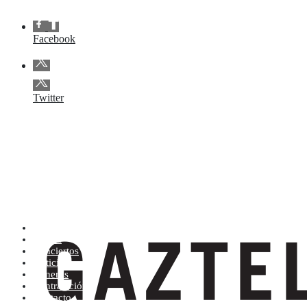
Facebook
Twitter
Artistas (de la A a la Z)
Tienda
Conciertos
Noticias
Géneros
Contratación
Contacto