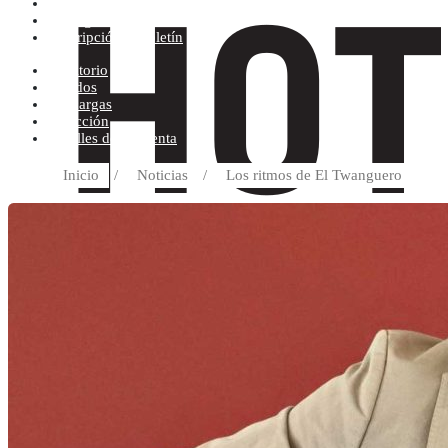
Condiciones de compra
Discográfica
Suscripción al boletín
Escritorio
Pedidos
Descargas
Dirección
Detalles de la cuenta
Inicio
/
Noticias
/
Los ritmos de El Twanguero