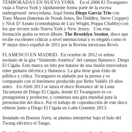
TEMPORADAS EN NUEVA YORK En el 2006 El Twanguero
viaja a Nueva York y rápidamente forma parte de la escena
underground newyorkina. Aquí forma
Diego García Trio
con
Tony Mason (baterista de Norah Jones, Bo Diddley, Steve Cropper)
y Nick D’Amato (contrabajista de Lizz Wright, Poppa Chubby) con
los que recorre todo Nueva York y New Jersey. Con esta
formación graba su tercer álbum.
The Brooklyn Session
,
disco que
recibe excelentes críticas a nivel internacional y es elegido como el
9º mejor disco español de 2011 por la Revista mexicana
Revés
.
FLAMENCO EN MADRID. En octubre de 2012 es artista
invitado de la gira “Sintiendo América” del cantaor flamenco Diego
El Cigala. Esto marca un hito por tratarse de una fusión innovadora
entre guitarra eléctrica y flamenco. La gira tiene gran éxito de
público y crítica. Twanguero es alabado por la prensa y es
comparado con el fenómeno producido por Bebo Valdés 10 años
antes. En Abril 2013 se lanza el disco
Romance de la Luna
Tucumana
de Diego El Cigala, donde El Twanguero es co-
protagonista y productor, y comienza una gira mundial para la
presentación del disco. Por el trabajo de coproducción de este disco
obtiene junto a Diego El Cigala un Latin Grammy 2013.
Instalado en Buenos Aires, se plantea interpretar bajo el halo del
Twang eléctrico el Tango,