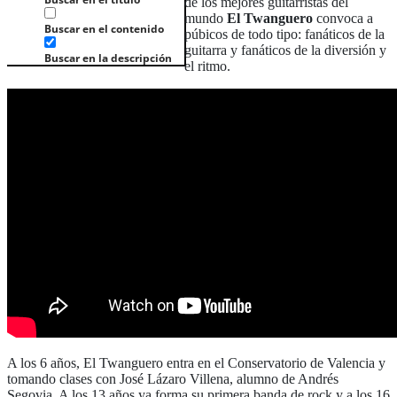
de los mejores guitarristas del
mundo
El Twanguero
convoca a
Buscar en el contenido
púbicos de todo tipo: fanáticos de la
guitarra y fanáticos de la diversión y
Buscar en la descripción
el ritmo.
A los 6 años, El Twanguero entra en el Conservatorio de Valencia y
tomando clases con José Lázaro Villena, alumno de Andrés
Segovia. A los 13 años ya forma su primera banda de rock y a los 16