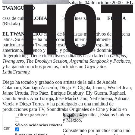
sábado, 04 de octubre 20:00
EL
TWANGUERO
casa de cultura
LOBIANO
Jazz-Blues zirkuitua
ERMUA
(Bizkaia)
EL TWANGUERO
es uno de los artistas más activos de la escena
latina. Su estilo se ha hecho conocido internacionalmente por el
particular sonido Twang que oscila entre guitarra española, folk
americano, flamenco y tango, y por su impecable dominio del
fingerpicking. Tiene cinco discos editados hasta la fecha
Octopus,
Twanguero, The Brooklyn Session, Argentina Songbook
y
Pachuco,
y ha ganado muchos premios, incluidos un
Goya y dos
LatinGrammy.
Diego ha tocado y grabado con artistas de la talla de Andrés
Calamaro, Santiago Auserón, Diego El Cigala, Juanes, Wyclef Jean,
Jaime Urrutia, Fito Páez, Enrique Bunbury, Ely Guerra, Raphael,
Camilo Sesto, Ana Torroja, José María Cano, Yerbabuena, Adriana
Varela y Diego Torres, y ha participado en una multitud de
producciones para TV, Soundtraks Originales de Cine y Radio en
España, Argentina, Estados Unidos
Filtros genéricos
y México.
Sólo coincidencias exactas
uscar
Considerado por muchos como uno
Buscar en el título