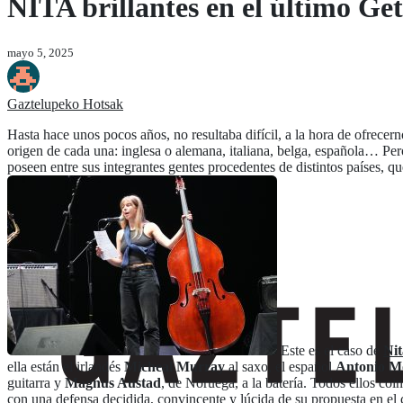
NITA brillantes en el último Ge
mayo 5, 2025
Gaztelupeko Hotsak
Hasta hace unos pocos años, no resultaba difícil, a la hora de ofrecer
origen de cada una: inglesa o alemana, italiana, belga, española… Per
poseen entre sus integrantes gentes procedentes de distintos países,
Este es el caso de
Nit
ella están el irlandés
Micheal Murray
al saxo, el español
Antonio M
guitarra y
Magnus Austad
, de Noruega, a la batería. Todos ellos co
con una defensa decidida, convincente y lúcida de su propuesta en el 