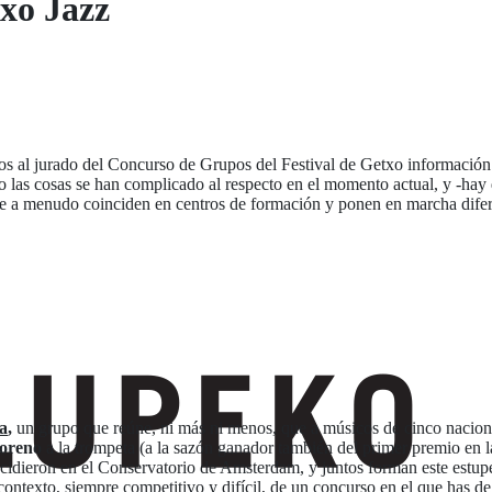
txo Jazz
nos al jurado del Concurso de Grupos del Festival de Getxo información 
o las cosas se han complicado al respecto en el momento actual, y -hay q
 que a menudo coinciden en centros de formación y ponen en marcha dife
a
,
un grupo que reúne, ni más ni menos, que a músicos de cinco naciona
oreno
a la trompeta (a la sazón ganador también del primer premio en la
incidieron en el Conservatorio de Amsterdam, y juntos forman este estup
contexto, siempre competitivo y difícil, de un concurso en el que has d