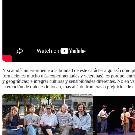
Y si aludía anteriormente a la bondad de este carácter algo así como 
formaciones mucho más experimentadas y veteranas), es porque, entre 
y geográficas) e integrar culturas y sensibilidades diferentes. No en v
la emoción de quienes lo tocan, más allá de fronteras o prejuicios de 