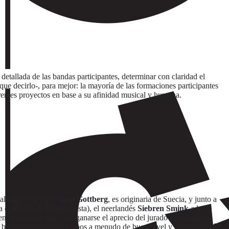
detallada de las bandas participantes, determinar con claridad el
ue decirlo-, para mejor: la mayoría de las formaciones participantes
rentes proyectos en base a su afinidad musical y humana.
lidades: su líder,
Anja Gottberg
, es originaria de Suecia, y junto a
 categoría de Mejor solista), el neerlandés
Siebren Smink
a la
endo quinteto que supo ganarse el aprecio del jurado y del público
e batirte el cobre con grupos a menudo de buen nivel y que, como tú,