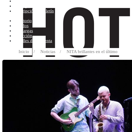
Condiciones de compra
Discográfica
Suscripción al boletín
Escritorio
Pedidos
Descargas
Dirección
Detalles de la cuenta
Inicio
/
Noticias
/
NITA brillantes en el último