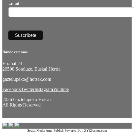
*
Email
Dónde estamos
Errabal 23
20590 Soraluze, Euskal Herria
gaztelupeko@hotsak.com
Facebook
Twitter
Instagram
Youtube
2026 Gaztelupeko Hotsak
All Rights Reserved
Social Media Auto Publish
Powered By :
XYZScripts.com