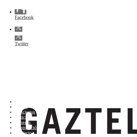
Facebook
Twitter
Artistas (de la A a la Z)
Tienda
Conciertos
Noticias
Géneros
Contratación
Contacto