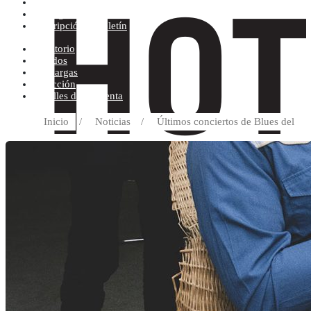
Condiciones de compra
Discográfica
Suscripción al boletín
Escritorio
Pedidos
Descargas
Dirección
Detalles de la cuenta
Inicio
/
Noticias
/
Últimos conciertos de Blues del