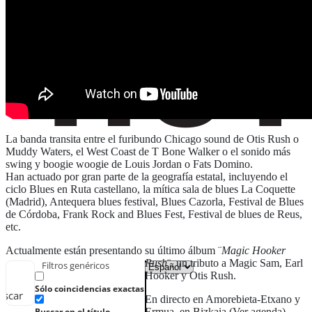
La banda transita entre el furibundo Chicago sound de Otis Rush o
Muddy Waters, el West Coast de T Bone Walker o el sonido más
swing y boogie woogie de Louis Jordan o Fats Domino.
Han actuado por gran parte de la geografía estatal, incluyendo el
ciclo Blues en Ruta castellano, la mítica sala de blues La Coquette
(Madrid), Antequera blues festival, Blues Cazorla, Festival de Blues
de Córdoba, Frank Rock and Blues Fest, Festival de blues de Reus,
etc.
Actualmente están presentando su último álbum ¨
Magic Hooker
Rush
¨, un tributo a Magic Sam, Earl
Filtros genéricos
Hooker y Otis Rush.
Sólo coincidencias exactas
uscar
En directo en Amorebieta-Etxano y
Ermua, en Bizkaia (Ver agenda)
Buscar en el título