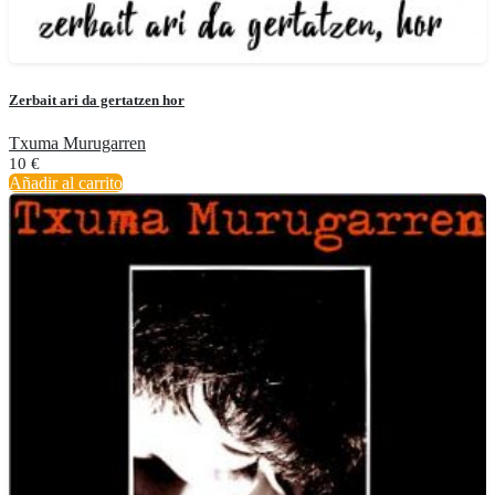
Zerbait ari da gertatzen hor
Txuma Murugarren
10
€
Añadir al carrito