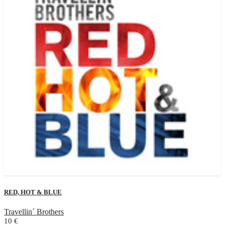
RED, HOT & BLUE
Travellin´ Brothers
10
€