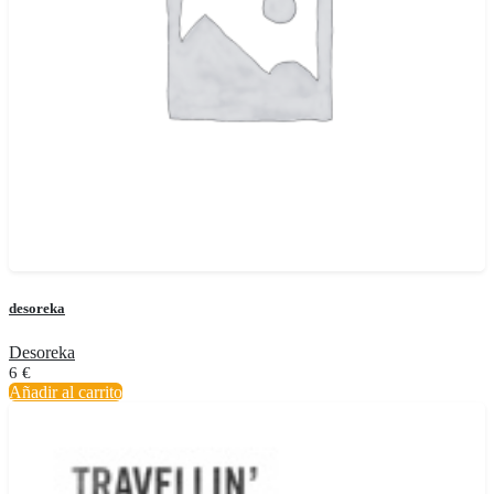
desoreka
Desoreka
6
€
Añadir al carrito