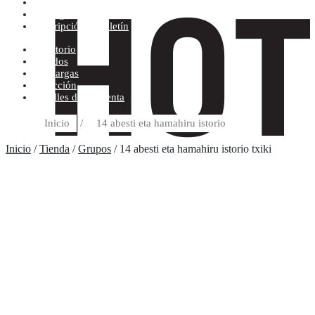
Condiciones de compra
Discográfica
Suscripción al boletín
Escritorio
Pedidos
Descargas
Dirección
Detalles de la cuenta
Inicio
/
14 abesti eta hamahiru istorio
Inicio
/
Tienda
/
Grupos
/ 14 abesti eta hamahiru istorio txiki