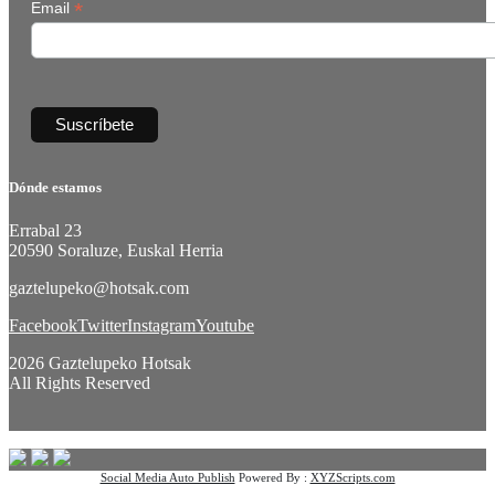
*
Email
Dónde estamos
Errabal 23
20590 Soraluze, Euskal Herria
gaztelupeko@hotsak.com
Facebook
Twitter
Instagram
Youtube
2026 Gaztelupeko Hotsak
All Rights Reserved
Social Media Auto Publish
Powered By :
XYZScripts.com