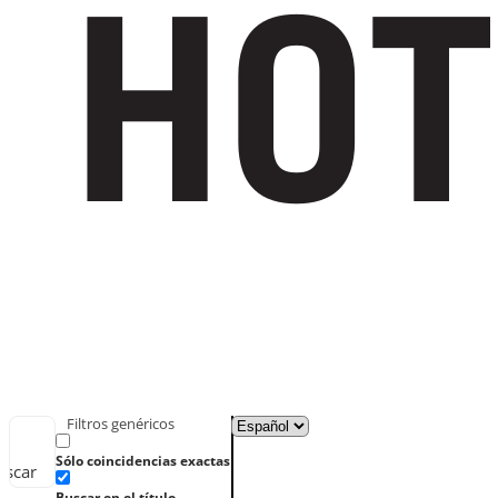
Filtros genéricos
Sólo coincidencias exactas
uscar
Buscar en el título