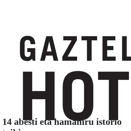
14 abesti eta hamahiru istorio