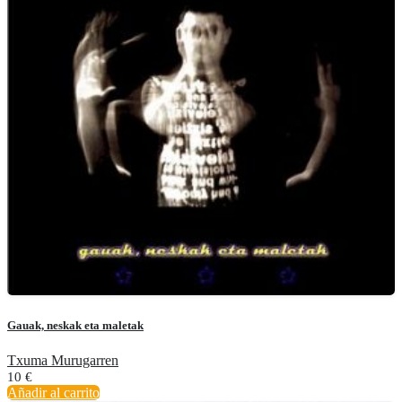
Gauak, neskak eta maletak
Txuma Murugarren
10
€
Añadir al carrito