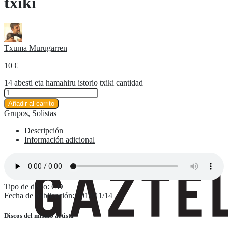
txiki
Txuma Murugarren
10
€
14 abesti eta hamahiru istorio txiki cantidad
Añadir al carrito
Grupos
,
Solistas
Descripción
Información adicional
Tipo de disco: CD
Fecha de publicación: 2013/11/14
Discos del mismo artista