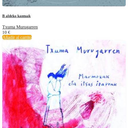
B aldeko kantuak
Txuma Murugarren
10
€
Añadir al carrito