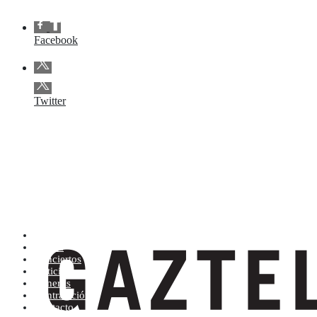
Facebook
Twitter
Artistas (de la A a la Z)
Tienda
Conciertos
Noticias
Géneros
Contratación
Contacto