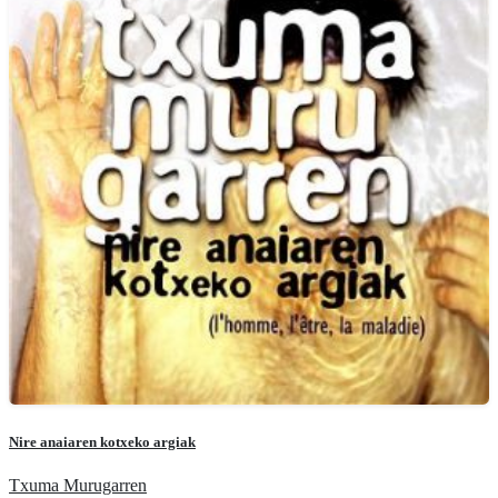
Nire anaiaren kotxeko argiak
Txuma Murugarren