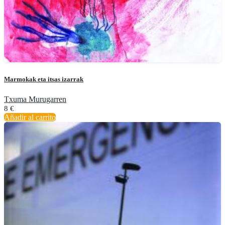
Marmokak eta itsas izarrak
Txuma Murugarren
8
€
Añadir al carrito