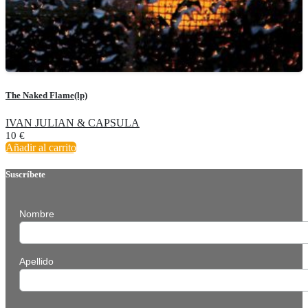
The Naked Flame(lp)
IVAN JULIAN & CAPSULA
10
€
Añadir al carrito
Suscríbete
Nombre
Apellido