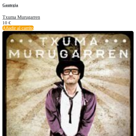
Gautegia
Txuma Murugarren
10
€
Añadir al carrito