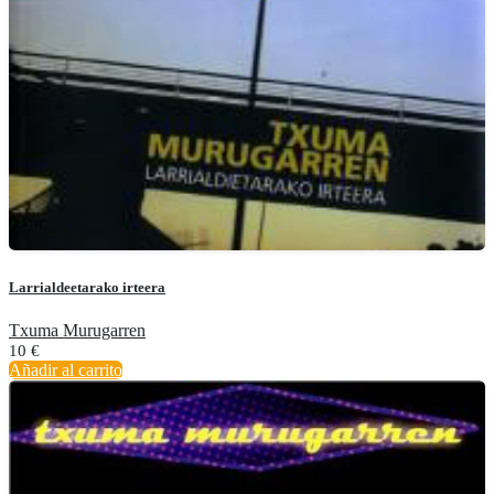
Larrialdeetarako irteera
Txuma Murugarren
10
€
Añadir al carrito