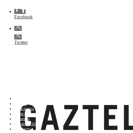
Facebook
Twitter
Artistas (de la A a la Z)
Tienda
Conciertos
Noticias
Géneros
Contratación
Contacto