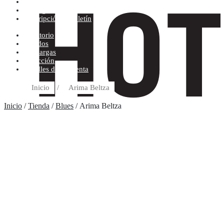
Condiciones de compra
Discográfica
Suscripción al boletín
Escritorio
Pedidos
Descargas
Dirección
Detalles de la cuenta
Inicio
/
Arima Beltza
Inicio
/
Tienda
/
Blues
/ Arima Beltza