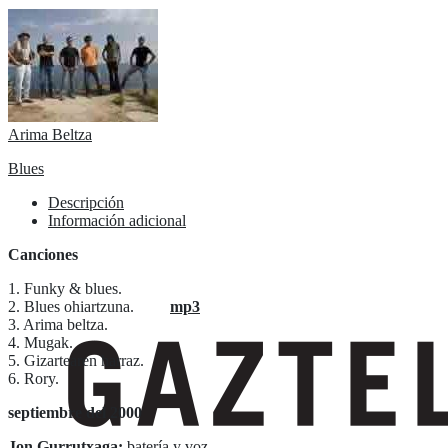
Arima Beltza
Blues
Descripción
Información adicional
Canciones
1. Funky & blues.
2. Blues ohiartzuna.
mp3
3. Arima beltza.
4. Mugak.
5. Gizartearen harraz.
6. Rory.
septiembre del 2000
Jon Gurrutxaga:
batería y voz.