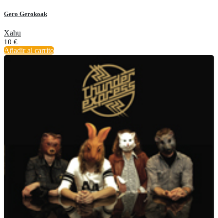
Gero Gerokoak
Xahu
10
€
Añadir al carrito