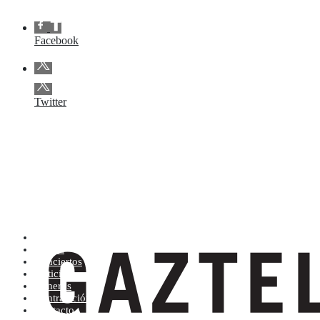
Facebook
Twitter
Artistas (de la A a la Z)
Tienda
Conciertos
Noticias
Géneros
Contratación
Contacto