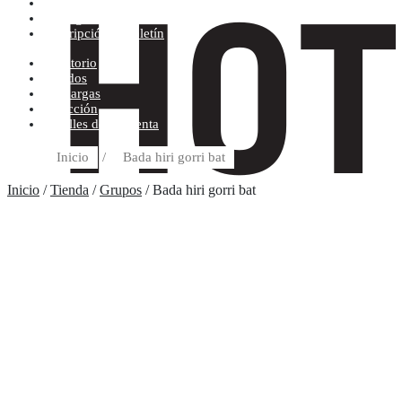
Condiciones de compra
Discográfica
Suscripción al boletín
Escritorio
Pedidos
Descargas
Dirección
Detalles de la cuenta
Inicio
/
Bada hiri gorri bat
Inicio
/
Tienda
/
Grupos
/ Bada hiri gorri bat