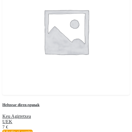
Heltzear diren egunak
Keu Agirretxea
UEK
7
€