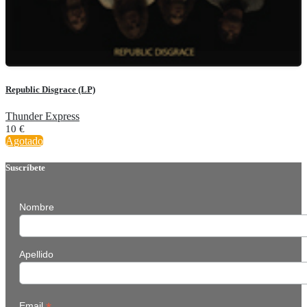
Republic Disgrace (LP)
Thunder Express
10
€
Agotado
Suscríbete
Nombre
Apellido
Email