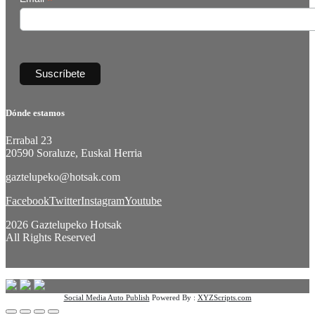
*
Dónde estamos
Errabal 23
20590 Soraluze, Euskal Herria
gaztelupeko@hotsak.com
Facebook
Twitter
Instagram
Youtube
2026 Gaztelupeko Hotsak
All Rights Reserved
Social Media Auto Publish
Powered By :
XYZScripts.com