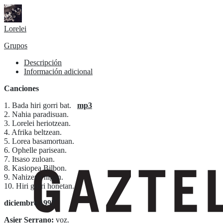
Lorelei
Grupos
Descripción
Información adicional
Canciones
1. Bada hiri gorri bat.
mp3
2. Nahia paradisuan.
3. Lorelei heriotzean.
4. Afrika beltzean.
5. Lorea basamortuan.
6. Ophelle parisean.
7. Itsaso zuloan.
8. Kasiopea Bilbon.
9. Nahizena nigan.
10. Hiri gorri honetan.
diciembre 1997
Asier Serrano:
voz.