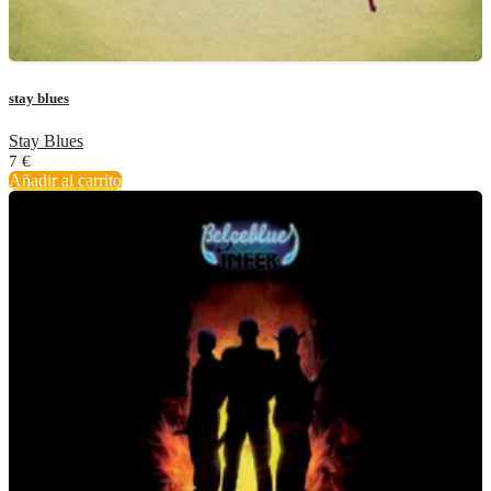
stay blues
Stay Blues
7
€
Añadir al carrito