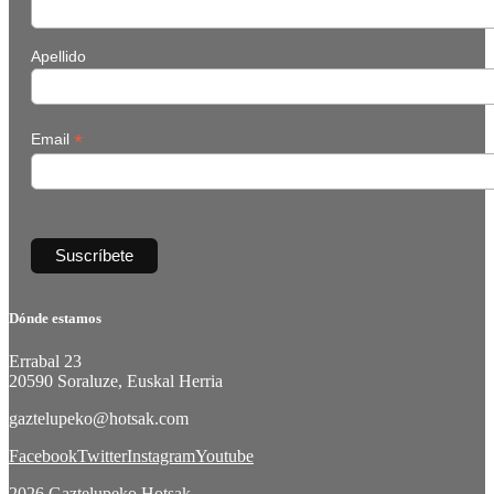
Apellido
*
Email
Dónde estamos
Errabal 23
20590 Soraluze, Euskal Herria
gaztelupeko@hotsak.com
Facebook
Twitter
Instagram
Youtube
2026 Gaztelupeko Hotsak