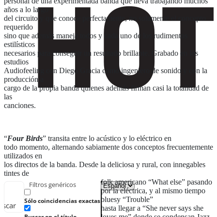
personal de una experimentada banda que lleva trabajando muchos
años a lo largo
del circuito y que conoce perfectamente, no solamente el concepto
requerido
sino que además maneja todos y cada uno de los rudimentos
estilísticos
necesarios para conseguir un resultado brillante. Grabado en los
estudios
Audiofeeling con Diego Gracia como ingeniero de sonido y con la
producción a
cargo de la propia banda quienes además firman casi la totalidad de
las
canciones.
“
Four Birds
” transita entre lo acústico y lo eléctrico en
todo momento, alternando sabiamente dos conceptos frecuentemente
utilizados en
los directos de la banda. Desde la deliciosa y rural, con innegables
tintes de
folk americano “What else” pasando
Filtros genéricos
por la eléctrica, y al mismo tiempo
bluesy “Trouble”
Sólo coincidencias exactas
uscar
hasta llegar a “She never says she
loves me” donde se condensan Jazz
Buscar en el título