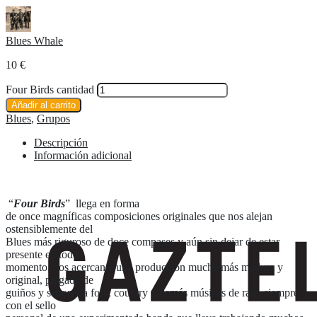
Blues Whale
10
€
Four Birds cantidad
Añadir al carrito
Blues
,
Grupos
Descripción
Información adicional
“
Four Birds
” llega en forma
de once magníficas composiciones originales que nos alejan
ostensiblemente del
Blues más riguroso de doce compases y aún sin dejar de estar
presente en todo
momento, nos acercan a una producción mucha más madura y
original, plagada de
guiños y sabores a folk, country y demás músicas de raíz, siempre
con el sello