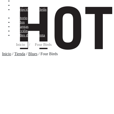
Condiciones de compra
Discográfica
Suscripción al boletín
Escritorio
Pedidos
Descargas
Dirección
Detalles de la cuenta
Inicio
/
Four Birds
Inicio
/
Tienda
/
Blues
/ Four Birds