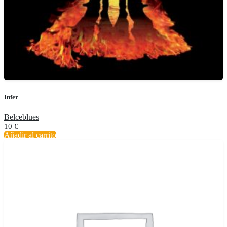
Infer
Belceblues
10
€
Añadir al carrito