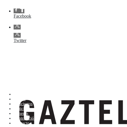
Facebook
Twitter
Artistas (de la A a la Z)
Tienda
Conciertos
Noticias
Géneros
Contratación
Contacto