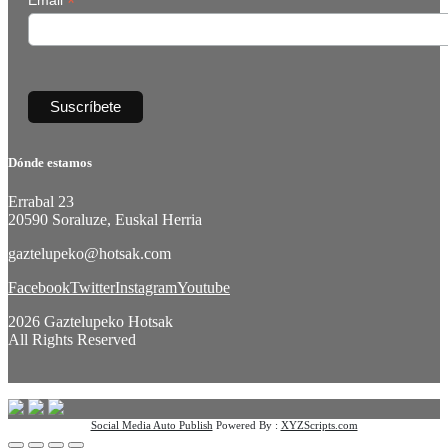
*
Email
Dónde estamos
Errabal 23
20590 Soraluze, Euskal Herria
gaztelupeko@hotsak.com
Facebook
Twitter
Instagram
Youtube
2026 Gaztelupeko Hotsak
All Rights Reserved
Social Media Auto Publish
Powered By :
XYZScripts.com