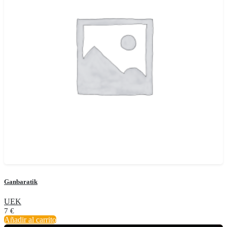
Ganbaratik
UEK
7
€
Añadir al carrito