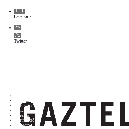
Facebook
Twitter
Artistas (de la A a la Z)
Tienda
Conciertos
Noticias
Géneros
Contratación
Contacto