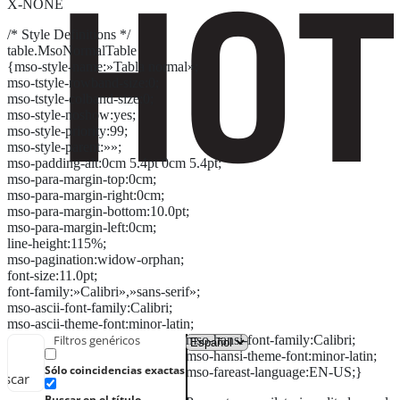
X-NONE
/* Style Definitions */
table.MsoNormalTable
{mso-style-name:»Tabla normal»;
mso-tstyle-rowband-size:0;
mso-tstyle-colband-size:0;
mso-style-noshow:yes;
mso-style-priority:99;
mso-style-parent:»»;
mso-padding-alt:0cm 5.4pt 0cm 5.4pt;
mso-para-margin-top:0cm;
mso-para-margin-right:0cm;
mso-para-margin-bottom:10.0pt;
mso-para-margin-left:0cm;
line-height:115%;
mso-pagination:widow-orphan;
font-size:11.0pt;
font-family:»Calibri»,»sans-serif»;
mso-ascii-font-family:Calibri;
mso-ascii-theme-font:minor-latin;
mso-hansi-font-family:Calibri;
Filtros genéricos
mso-hansi-theme-font:minor-latin;
Sólo coincidencias exactas
mso-fareast-language:EN-US;}
uscar
Buscar en el título