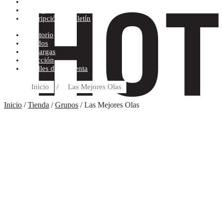
Condiciones de compra
Discográfica
Suscripción al boletín
Escritorio
Pedidos
Descargas
Dirección
Detalles de la cuenta
Inicio
/
Las Mejores Olas
Inicio
/
Tienda
/
Grupos
/ Las Mejores Olas