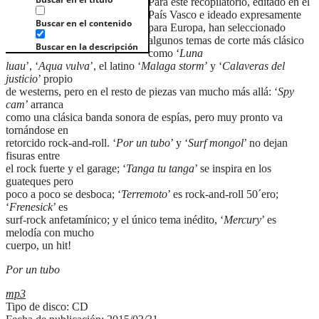
Para este recopilatorio, editado en el
País Vasco e ideado expresamente
Buscar en el contenido
para Europa, han seleccionado
algunos temas de corte más clásico
Buscar en la descripción
como ‘
Luna
luau
’, ‘
Aqua vulva
’, el latino ‘
Malaga storm
’ y ‘
Calaveras del
justicio
’ propio
de westerns, pero en el resto de piezas van mucho más allá: ‘
Spy
cam
’ arranca
como una clásica banda sonora de espías, pero muy pronto va
tornándose en
retorcido rock-and-roll. ‘
Por un tubo
’ y ‘
Surf mongol
’ no dejan
fisuras entre
el rock fuerte y el garage; ‘
Tanga tu tanga
’ se inspira en los
guateques pero
poco a poco se desboca; ‘
Terremoto
’ es rock-and-roll 50´ero;
‘
Frenesick
’ es
surf-rock anfetamínico; y el único tema inédito, ‘
Mercury
’ es
melodía con mucho
cuerpo, un hit!
Por un tubo
mp3
Tipo de disco: CD