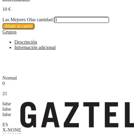
10
€
Las Mejores Olas cantidad
Añadir al carrito
Grupos
Descripción
Información adicional
Normal
0
21
false
false
false
ES
X-NONE