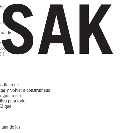
ule
un
tura de
otis
ky,
J.J.
o lleno de
r y volver a construir sus
 guitarrista
ibra para todo
 El que
 una de las