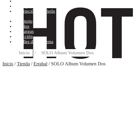
Condiciones de compra
Discográfica
Suscripción al boletín
Escritorio
Pedidos
Descargas
Dirección
Detalles de la cuenta
Inicio
/
SOLO Album Volumen Dos
Inicio
/
Tienda
/
Errabal
/ SOLO Album Volumen Dos