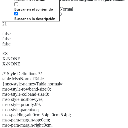
Normal
Buscar en el contenido
0
Buscar en la descripción
21
false
false
false
ES
X-NONE
X-NONE
/* Style Definitions */
table.MsoNormalTable
{mso-style-name:»Tabla normal»;
mso-tstyle-rowband-size:0;
mso-tstyle-colband-size:0;
mso-style-noshow:yes;
mso-style-priority:99;
mso-style-parent:»»;
mso-padding-alt:0cm 5.4pt 0cm 5.4pt;
mso-para-margin-top:0cm;
mso-para-margin-right:0cm;