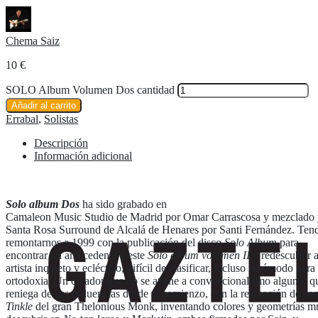
Chema Saiz
10
€
SOLO Album Volumen Dos cantidad
Añadir al carrito
Errabal
,
Solistas
Descripción
Información adicional
Solo album Dos
ha sido grabado en
Camaleon Music Studio de Madrid por Omar Carrascosa y mezclado 
Santa Rosa Surround de Alcalá de Henares por Santi Fernández. Ten
remontarnos a 1999 con la publicación del disco
Solo Album
para
encontrar un antecedente a este
Solo album volumen II
y redescubrir a
artista inquieto y ecléctico, difícil de clasificar, incluso incómodo para 
ortodoxia. Un creador que no se atiene a convencionalismo alguno, q
reniega de sus influencias desde el comienzo, con la recreación de co
Tinkle
del gran Thelonious Monk, inventando colores y geometrías mu