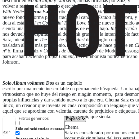
descubrir en
No tan largo
y
Marketin
, ambas firmadas por Saiz, y
volver a realizar el arriesgado ejercicio de recrear a Monk en
Crepusc
With Nellie
.
Chema Saiz
escribe en disonancias
Vals en Dm
, propone
nuevo fondo y forma para la tradicional canción
Estaba la pastora
, y
dota al estándar
I’m Confessin’ That I Love You
de nuevo contenido a
siendo una de las piezas mas ortodoxas de este trabajo.
Introspección
nos devuelve al espíritu genial de Monk gracias a la intransferible fac
Saiz, mientras que
The Mooche
y
Stardust
de Ellington nos
trasladan al jazz más primigenio. El eclecticismo se hace patente en
Ch
nº 6
, firma de Saiz y
Cuadros de una Exposición
de Modest Mussorgs
para acabar haciendo propia
Lament
, del trombonista norteamericano 
Johnson.
Solo Album volumen Dos
es un capítulo
escrito por una mente inescrutable en permanente búsqueda. Un trabaj
virtuosismo que no huye del riesgo en ningún momento, para desmonta
propias influencias y dar sentido nuevo a lo que era. Chema Saiz es un
único, un creador que inventa en cada composición un lenguaje que v
aquel que se aproxima con valentía, carente de prejuicios o etiquetas.
quiera sentir, que sienta.
Filtros genéricos
Chema
Sólo coincidencias exactas
uscar
Saiz es considerado por muchos como
voces más singulares del jazz estatal.
Buscar en el título