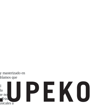
y masterizado en
dríamos que
l
la
ue no
n
Trinkle
sicales a