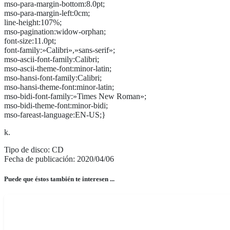
mso-para-margin-bottom:8.0pt;
mso-para-margin-left:0cm;
line-height:107%;
mso-pagination:widow-orphan;
font-size:11.0pt;
font-family:»Calibri»,»sans-serif»;
mso-ascii-font-family:Calibri;
mso-ascii-theme-font:minor-latin;
mso-hansi-font-family:Calibri;
mso-hansi-theme-font:minor-latin;
mso-bidi-font-family:»Times New Roman»;
mso-bidi-theme-font:minor-bidi;
mso-fareast-language:EN-US;}
k.
Tipo de disco: CD
Fecha de publicación: 2020/04/06
Puede que éstos también te interesen ...