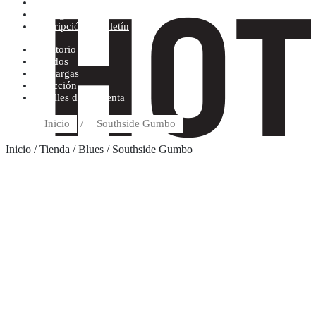
Condiciones de compra
Discográfica
Suscripción al boletín
Escritorio
Pedidos
Descargas
Dirección
Detalles de la cuenta
Inicio
/
Southside Gumbo
Inicio
/
Tienda
/
Blues
/ Southside Gumbo