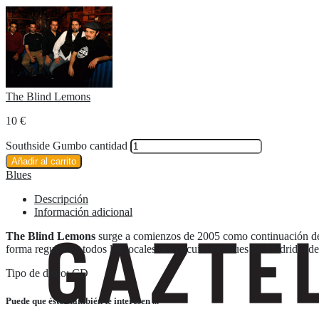
The Blind Lemons
10
€
Southside Gumbo cantidad
Añadir al carrito
Blues
Descripción
Información adicional
The Blind Lemons
surge a comienzos de 2005 como continuación 
forma regular en todos los locales del circuito de blues de Madrid, ad
Tipo de disco: CD
Puede que éstos también te interesen ...