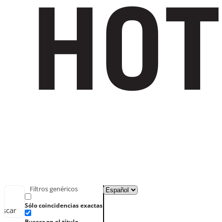
Filtros genéricos
Sólo coincidencias exactas
uscar
Buscar en el título