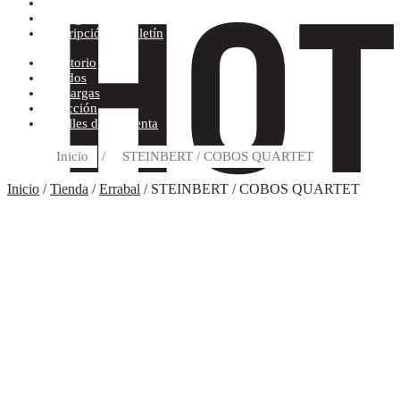
Condiciones de compra
Discográfica
Suscripción al boletín
Escritorio
Pedidos
Descargas
Dirección
Detalles de la cuenta
Inicio
/
STEINBERT / COBOS QUARTET
Inicio
/
Tienda
/
Errabal
/ STEINBERT / COBOS QUARTET