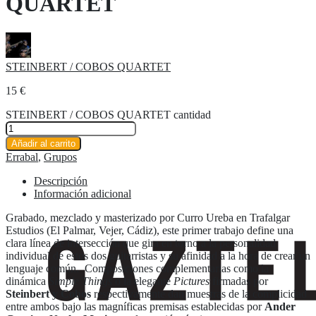
QUARTET
STEINBERT / COBOS QUARTET
15
€
STEINBERT / COBOS QUARTET cantidad
Añadir al carrito
Errabal
,
Grupos
Descripción
Información adicional
Grabado, mezclado y masterizado por Curro Ureba en Trafalgar
Estudios (El Palmar, Vejer, Cádiz), este primer trabajo define una
clara línea de intersección que gira en torno a la personalidad
individual de estos dos guitarristas y su afinidad a la hora de crear un
lenguaje común. Composiciones complementarias como la
dinámica
Simple Things
o la elegante
Pictures
firmadas por
Steinbert y Cobos
respectivamente dan muestras de la complicidad
entre ambos bajo las magníficas premisas establecidas por
Ander