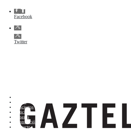
Facebook
Twitter
Artistas (de la A a la Z)
Tienda
Conciertos
Noticias
Géneros
Contratación
Contacto