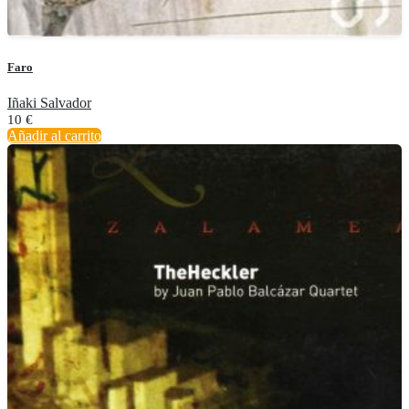
Faro
Iñaki Salvador
10
€
Añadir al carrito