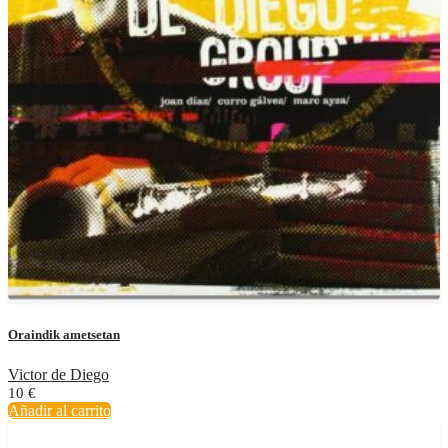
Oraindik ametsetan
Victor de Diego
10
€
Añadir al carrito