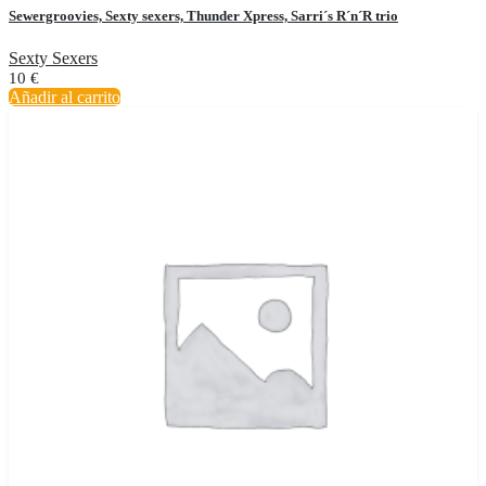
Sewergroovies, Sexty sexers, Thunder Xpress, Sarri´s R´n´R trio
Sexty Sexers
10
€
Añadir al carrito