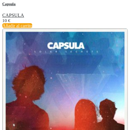
Capsula
CAPSULA
10
€
Añadir al carrito