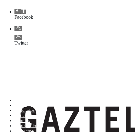
Facebook
Twitter
Artistas (de la A a la Z)
Tienda
Conciertos
Noticias
Géneros
Contratación
Contacto