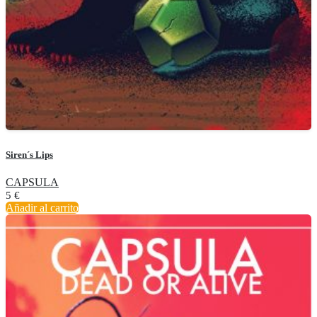
Siren´s Lips
CAPSULA
5
€
Añadir al carrito