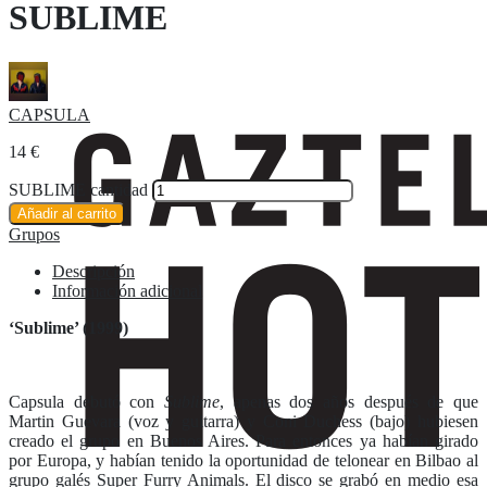
SUBLIME
CAPSULA
14
€
SUBLIME cantidad
Añadir al carrito
Grupos
Descripción
Información adicional
‘Sublime’ (1999)
Capsula debutó con
Sublime
, apenas dos años después de que
Martin Guevara (voz y guitarra) y Coni Duchess (bajo) hubiesen
creado el grupo en Buenos Aires. Para entonces ya habían girado
por Europa, y habían tenido la oportunidad de telonear en Bilbao al
grupo galés Super Furry Animals. El disco se grabó en medio esa