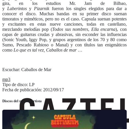
gira, en los estudios Mr. Jam de Bilbao,
y
Laberintos
y
Pizarnik
fueron los singles elegidos para dar a
conocer el disco. Muchas bandas en su primer disco suenan
timoratos y miméticos, pero no es el caso. Capsula suenan potentes
y excitantes en estas nueve canciones, todas en castellano,
mezclando melodías pop (
Todos sus nombres
,
Ella encarna
), con
capas de guitarras crudas y abrasivas, sin esconder las influencias
(Sonic Youth, Iggy Pop, y grupos argentinos de los 70 y 80 como
Sumo, Pescado Rabioso o Manal) y con títulos tan enigmáticos
como
Lo que es tal vez, Caballos de mar
…
Escuchar: Caballos de Mar
mp3
Tipo de disco: LP
Fecha de publicación: 2012/09/17
Discos del mismo artista