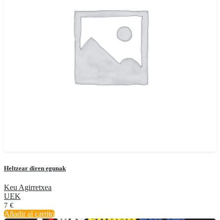
Heltzear diren egunak
Keu Agirretxea
UEK
7
€
Añadir al carrito