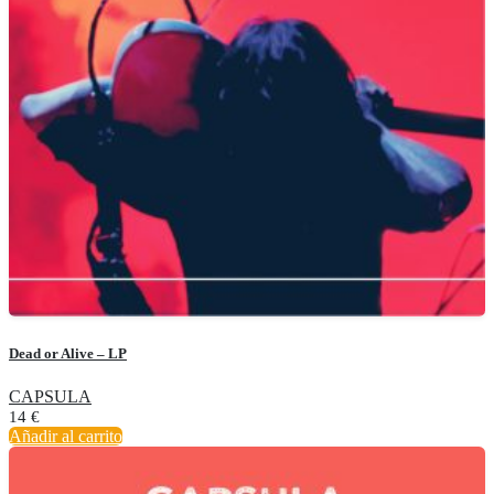
Dead or Alive – LP
CAPSULA
14
€
Añadir al carrito