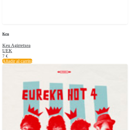
Keu
Keu Agirretxea
UEK
7
€
Añadir al carrito