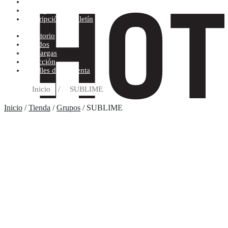
Condiciones de compra
Discográfica
Suscripción al boletín
Escritorio
Pedidos
Descargas
Dirección
Detalles de la cuenta
Inicio
/
SUBLIME
Inicio
/
Tienda
/
Grupos
/ SUBLIME