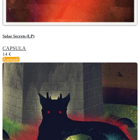
Solar Secrets (LP)
CAPSULA
14
€
Agotado