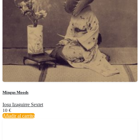
Mingus Moods
Iosu Izaguirre Sextet
10
€
Añadir al carrito