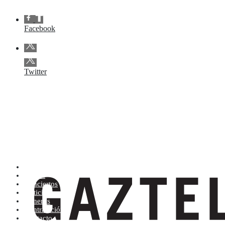
Facebook
Twitter
Artistas (de la A a la Z)
Tienda
Conciertos
Noticias
Géneros
Contratación
Contacto