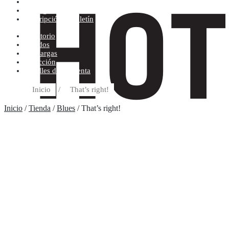
Condiciones de compra
Discográfica
Suscripción al boletín
Escritorio
Pedidos
Descargas
Dirección
Detalles de la cuenta
Inicio
/
That’s right!
Inicio
/
Tienda
/
Blues
/ That’s right!