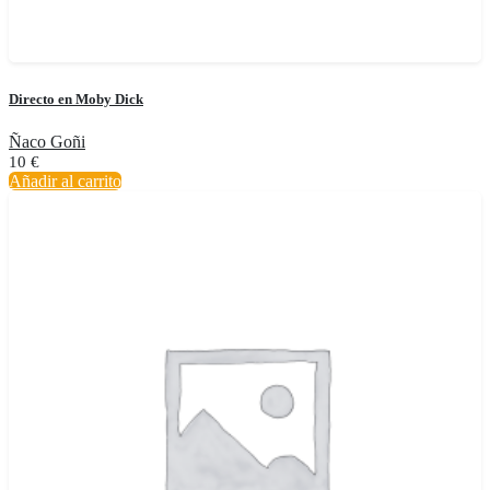
Directo en Moby Dick
Ñaco Goñi
10
€
Añadir al carrito