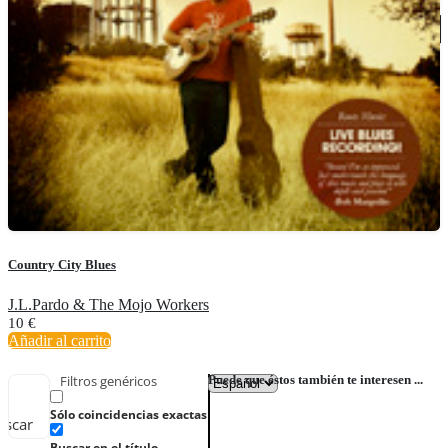
Country City Blues
J.L.Pardo & The Mojo Workers
10
€
Añadir al carrito
Puede que éstos también te interesen ...
Filtros genéricos
Sólo coincidencias exactas
uscar
Buscar en el título