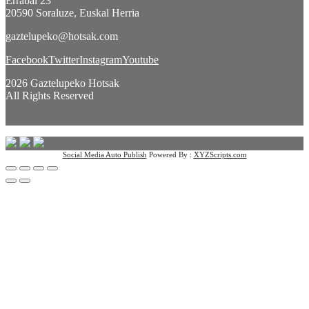
Errabal 23
20590 Soraluze, Euskal Herria
gaztelupeko@hotsak.com
Facebook
Twitter
Instagram
Youtube
2026 Gaztelupeko Hotsak
All Rights Reserved
Social Media Auto Publish
Powered By :
XYZScripts.com