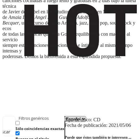
canciones cocinadas a fuego lento y grabadas en 2 días bajo la tutela
técnica
de Javier de Mabel en los estudios de Sartaguda en Navarra. Letras
de
Amaia Lasa, Angel Erro, Gustavo Adolfo
Becquer
, un discurso de Julio Anguita, jazz, folk, pop, soul y rock y
ecos
de todas las músicas que ama Gorka, equilibrados con maestría al
servicio
siempre estas canciones emocionantes e íntimas y al mismo tiempo
intensas y
poderosas. Demos la bienvenida a esta esplendida propuesta.
Filtros genéricos
Tipo de disco: CD
Fecha de publicación: 2021/05/06
Sólo coincidencias exactas
uscar
Puede que éstos también te interesen ...
Buscar en el título