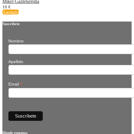
Mikel Gaztelurrutia
10
€
Agotado
Suscríbete
Nombre
Apellido
*
Email
Dónde estamos