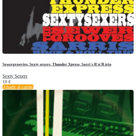
Sewergroovies, Sexty sexers, Thunder Xpress, Sarri´s R´n´R trio
Sexty Sexers
10
€
Añadir al carrito