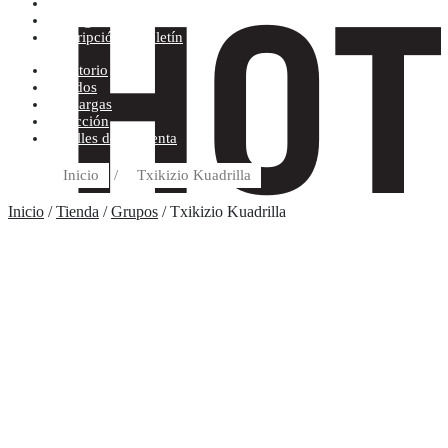
Condiciones de compra
Discográfica
Suscripción al boletín
Escritorio
Pedidos
Descargas
Dirección
Detalles de la cuenta
Inicio
/
Txikizio Kuadrilla
Inicio
/
Tienda
/
Grupos
/ Txikizio Kuadrilla