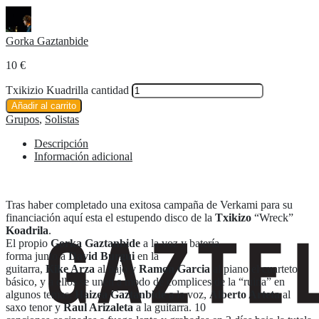
Gorka Gaztanbide
10
€
Txikizio Kuadrilla cantidad
Añadir al carrito
Grupos
,
Solistas
Descripción
Información adicional
Tras haber completado una exitosa campaña de Verkami para su
financiación aquí esta el estupendo disco de la
Txikizo
“Wreck”
Koadrila
.
El propio
Gorka Gaztanbide
a la voz y batería
forma junto a
David Burgui
en la
guitarra,
Kike Arza
al bajo y
Ramon Garcia
al piano el cuarteto
básico, y a ellos se unen a modo de complices de la “ruina” en
algunos temas,
Haizea Gaztanblde
a la voz,
Alberto Arteta
al
saxo tenor y
Raul Arizaleta
a la guitarra. 10