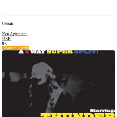
Uhinak
Keu Agirretxea
UEK
8
€
Añadir al carrito