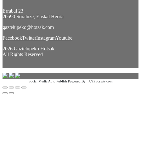
Errabal 23
20590 Soraluze, Euskal Herria
gaztelupeko@hotsak.com
Facebook
Twitter
Instagram
Youtube
2026 Gaztelupeko Hotsak
All Rights Reserved
Social Media Auto Publish
Powered By :
XYZScripts.com