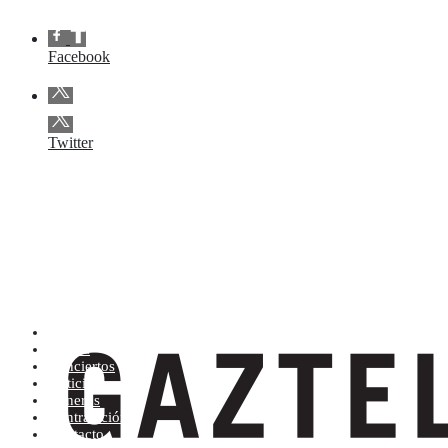
Facebook
Twitter
Artistas (de la A a la Z)
Tienda
Conciertos
Noticias
Géneros
Contratación
Contacto