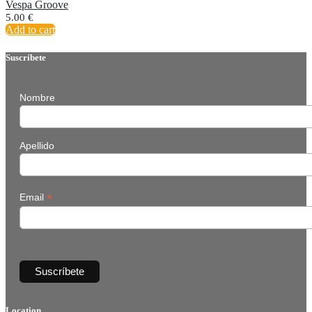
Vespa Groove
5.00
€
Add to cart
Suscríbete
Nombre
Apellido
*
Email
Location