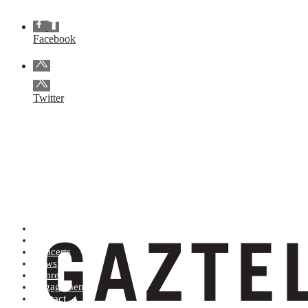
Facebook
Twitter
Artists (A to Z)
Shop
Concerts
News
Genres
Engagements
Contact