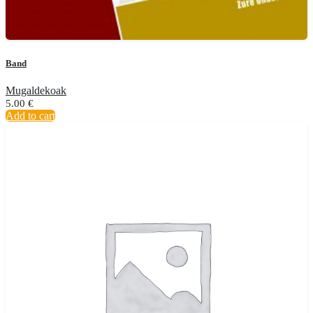
Band
Mugaldekoak
5.00
€
Add to cart