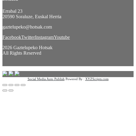
Errabal 23
20590 Soraluze, Euskal Herria
gaztelupeko@hotsak.com
Facebook
Twitter
Instagram
Youtube
2026 Gaztelupeko Hotsak
All Rights Reserved
Social Media Auto Publish
Powered By :
XYZScripts.com