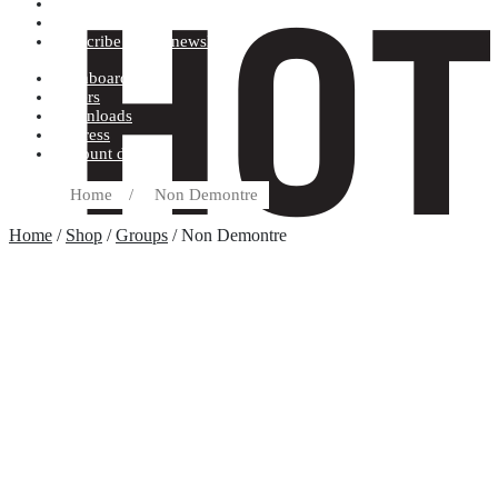
Terms and conditions
Record label
Subscribe to our newsletter
Dashboard
Orders
Downloads
Address
Account details
Home
/
Non Demontre
Home
/
Shop
/
Groups
/ Non Demontre