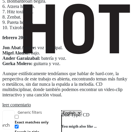
5. Bonbardeoari begira.
6. Atzera historia.
7. Hitz toxikoak.
8. Zenbat.
9. Pareta hotzak.
10. Txirofobia.
febrero 2001
Jon Abat Agirre:
voz principal.
Migel Alonso:
bajo.
Ander Garaizabal:
batería y voz.
Gorka Molero:
guitarra y voz.
Aunque estilísticamente tendríamos que hablar de hard-core, la
perspectiva de este trabajo es abierta, encontrando temas más funky
o metálicos, sin dar nunca la espalda a la melodía. CD
multidisciplinar, donde también podemos encontrar un video-clip
interactivo y una canción visual.
leer comentario
Generic filters
Disc Type: CD
Exact matches only
earch
You migth also like ...
Search in title