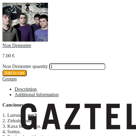
Non Demontre
7.00
€
Non Demontre quantity
Add to cart
Groups
Description
Additional Information
Canciones
1. Lurruna.
mp3
2. Zirkulu baten.
3. Kaxa hermetikoa.
4. Sortuz.