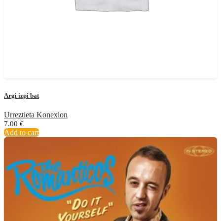
Argi izpi bat
Urreztieta Konexion
7.00
€
Add to cart