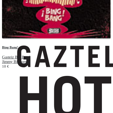
Bing Bang!
Gasteiz Big Band
Jimmy Bidaurreta
10
€
Añadir al carrito