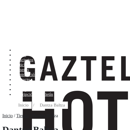
Artistas (de la A a la Z)
Tienda
Conciertos
Noticias
Géneros
Contratación
Contacto
Condiciones de compra
Discográfica
Suscripción al boletín
Inicio
/
Dantza Baltza
Inicio
/
Tienda
/ Dantza Baltza
Dantza Baltza