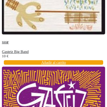
SSSF
Gasteiz Big Band
10
€
Añadir al carrito