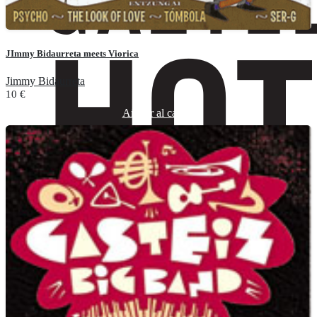
JImmy Bidaurreta meets Viorica
Jimmy Bidaurreta
10
€
Añadir al carrito