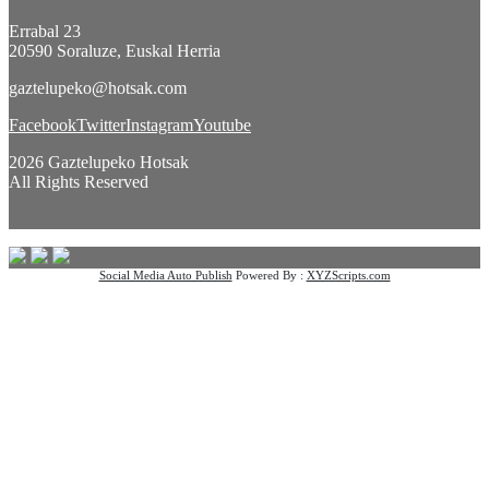
Errabal 23
20590 Soraluze, Euskal Herria
gaztelupeko@hotsak.com
Facebook
Twitter
Instagram
Youtube
2026 Gaztelupeko Hotsak
All Rights Reserved
Social Media Auto Publish
Powered By :
XYZScripts.com