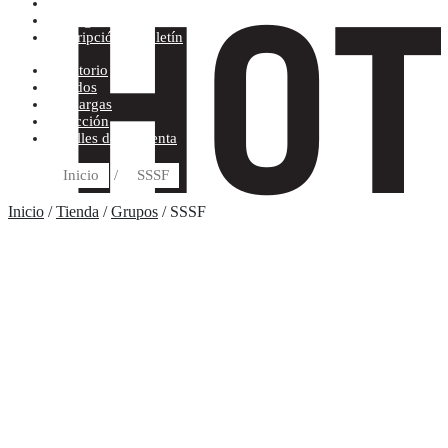
Condiciones de compra
Discográfica
Suscripción al boletín
Escritorio
Pedidos
Descargas
Dirección
Detalles de la cuenta
Inicio
/
SSSF
Inicio
/
Tienda
/
Grupos
/ SSSF