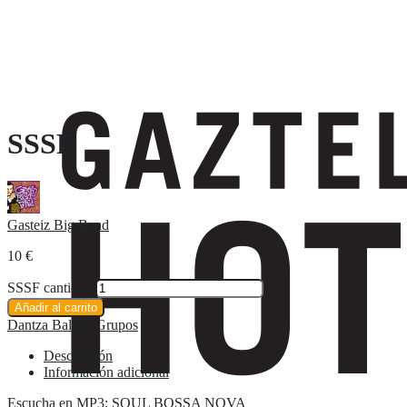
SSSF
Gasteiz Big Band
10
€
SSSF cantidad
Añadir al carrito
Dantza Baltza
,
Grupos
Descripción
Información adicional
Escucha en MP3: SOUL BOSSA NOVA