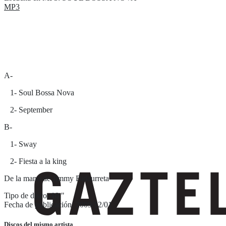
MP3
A-
1- Soul Bossa Nova
2- September
B-
1- Sway
2- Fiesta a la king
De la mano de Jimmy Bidaurreta
Tipo de disco: 10 "
Fecha de publicación: 2009/12/01
Discos del mismo artista