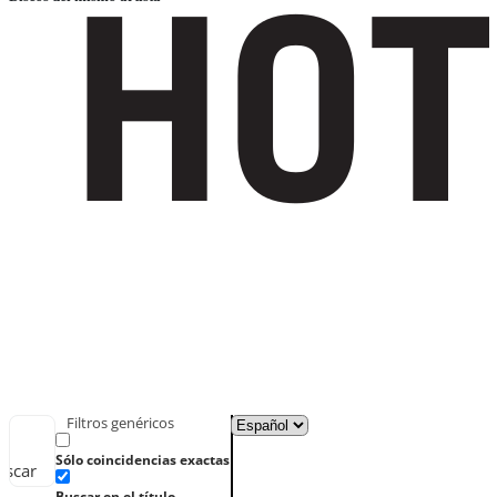
Filtros genéricos
Sólo coincidencias exactas
uscar
Buscar en el título