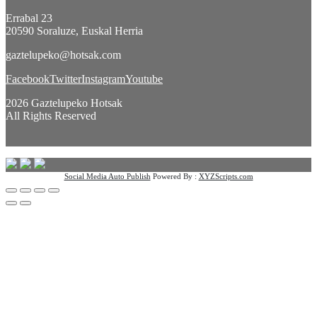
Errabal 23
20590 Soraluze, Euskal Herria
gaztelupeko@hotsak.com
Facebook
Twitter
Instagram
Youtube
2026 Gaztelupeko Hotsak
All Rights Reserved
Social Media Auto Publish
Powered By :
XYZScripts.com