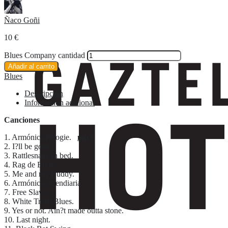
Ñaco Goñi
10
€
Blues Company cantidad
Añadir al carrito
Blues
Descripción
Información adicional
Canciones
1. Armónica Boogie.
mp3
2. I?ll be gone.
3. Rattlesnake in bed.
4. Rag de Elvira.
5. Me and my Buddy.
6. Armónica incendiaria.
7. Free Slaves.
8. White Trash Blues.
9. Yes or not. Ain?t made outta stone.
10. Last night.