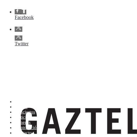
Facebook
Twitter
Artistas (de la A a la Z)
Tienda
Conciertos
Noticias
Géneros
Contratación
Contacto