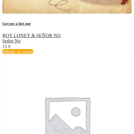
Got me a hot one
ROY LONEY & SEÑOR NO
Señor No
15
€
Añadir al carrito