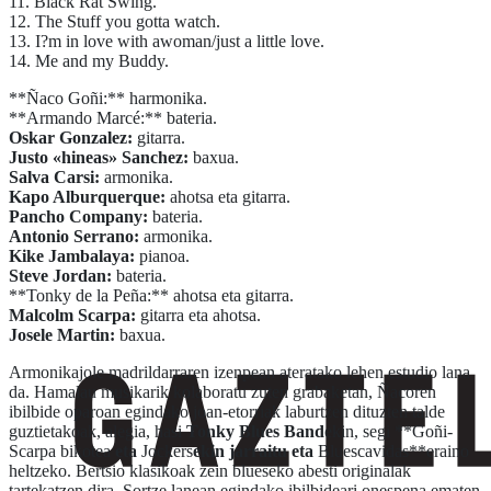
11. Black Rat Swing.
12. The Stuff you gotta watch.
13. I?m in love with awoman/just a little love.
14. Me and my Buddy.
**Ñaco Goñi:** harmonika.
**Armando Marcé:** bateria.
Oskar Gonzalez:
gitarra.
Justo «hineas» Sanchez:
baxua.
Salva Carsi:
armonika.
Kapo Alburquerque:
ahotsa eta gitarra.
Pancho Company:
bateria.
Antonio Serrano:
armonika.
Kike Jambalaya:
pianoa.
Steve Jordan:
bateria.
**Tonky de la Peña:** ahotsa eta gitarra.
Malcolm Scarpa:
gitarra eta ahotsa.
Josele Martin:
baxua.
Armonikajole madrildarraren izenpean ateratako lehen estudio lana
da. Hamalau musikarik kolaboratu zuten grabaketan, Ñacoren
ibilbide oparoan egindako joan-etorriak laburtzen dituzten talde
guztietakoak, alegia, hasi
Tonky Blues Band
ekin, segi **Goñi-
Scarpa bikotea
eta
Jockers
ekin jarraitu eta
Bluescavidas**eraino
heltzeko. Bertsio klasikoak zein blueseko abesti originalak
tartekatzen dira. Sortze lanean egindako ibilbideari onespena ematen