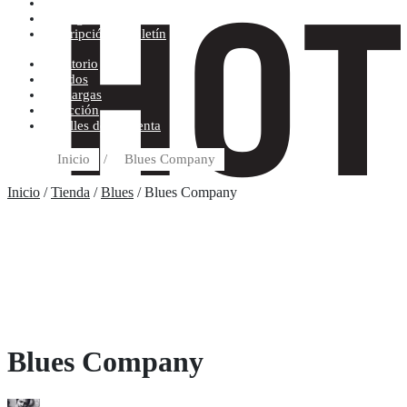
Condiciones de compra
Discográfica
Suscripción al boletín
Escritorio
Pedidos
Descargas
Dirección
Detalles de la cuenta
Inicio
/
Blues Company
Inicio
/
Tienda
/
Blues
/ Blues Company
Blues Company