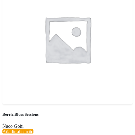
Berriz Blues Sessions
Ñaco Goñi
Añadir al carrito