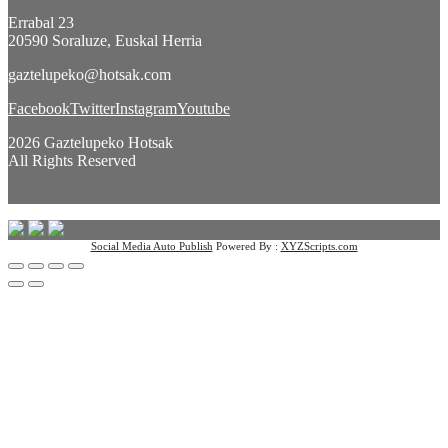
Errabal 23
20590 Soraluze, Euskal Herria
gaztelupeko@hotsak.com
Facebook
Twitter
Instagram
Youtube
2026 Gaztelupeko Hotsak
All Rights Reserved
Social Media Auto Publish
Powered By :
XYZScripts.com