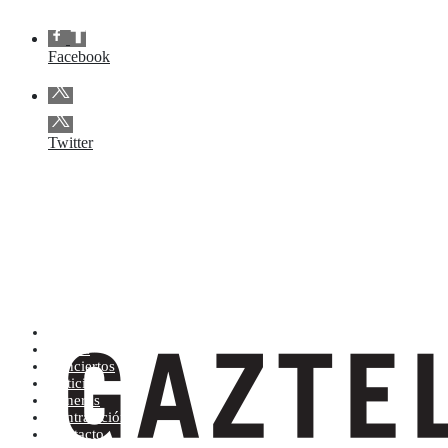
Facebook
Twitter
Artistas (de la A a la Z)
Tienda
Conciertos
Noticias
Géneros
Contratación
Contacto