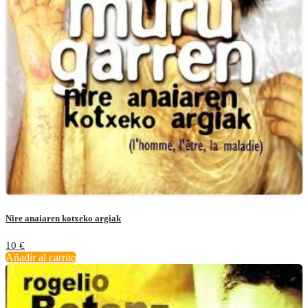
Nire anaiaren kotxeko argiak
10
€
Añadir al carrito