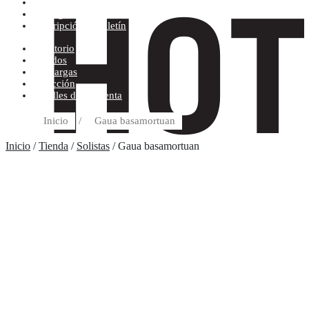
Condiciones de compra
Discográfica
Suscripción al boletín
Escritorio
Pedidos
Descargas
Dirección
Detalles de la cuenta
Inicio
/
Gaua basamortuan
Inicio
/
Tienda
/
Solistas
/ Gaua basamortuan