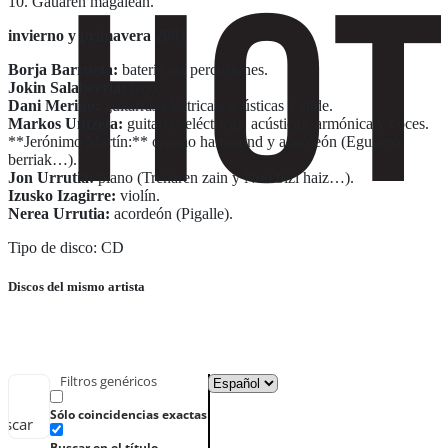
10. Gauaren magalean.
invierno y primavera 2001
Borja Barrueta:
batería eta percusiones.
Jokin Salaberria:
bajo.
Dani Merino:
guitarras eléctricas, acústicas y slide.
Markos Untzeta:
guitarras eléctricas, acústicas, armónica y voces.
**Jerónimo Martín:** organo hammond y acordeón (Egunero
berriak…).
Jon Urrutia:
piano (Trenaren zain y Non bizi haiz…).
Izusko Izagirre:
violín.
Nerea Urrutia:
acordeón (Pigalle).
Tipo de disco: CD
Discos del mismo artista
Filtros genéricos
Sólo coincidencias exactas
uscar
Buscar en el título