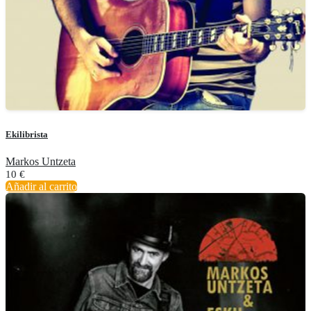
Ekilibrista
Markos Untzeta
10
€
Añadir al carrito