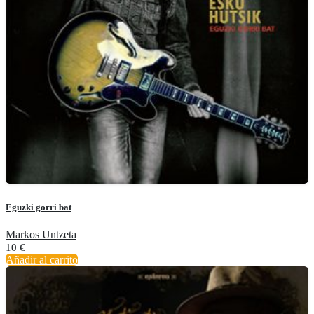
Eguzki gorri bat
Markos Untzeta
10
€
Añadir al carrito