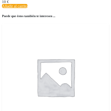
10
€
Añadir al carrito
Puede que éstos también te interesen ...