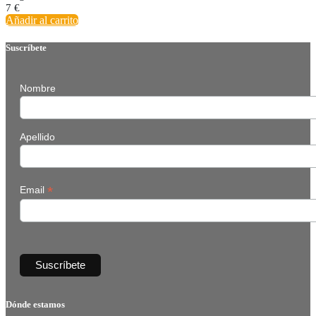
7
€
Añadir al carrito
Suscríbete
Nombre
Apellido
*
Email
Dónde estamos