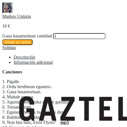
Markos Untzeta
10
€
Gaua basamortuan cantidad
Añadir al carrito
Solistas
Descripción
Información adicional
Canciones
1. Pigalle.
2. Ordu berdinean egunero.
3. Gaua basamortuan.
4. Maitale urruna.
5. Agurrak beti dauka zapore garratza.
6. Trenaren zain.
7. Egunero berriak txarragoak dira.
8. Babilonia abenidan.
9. Non bizi haiz, Errol Flynn?
mp3