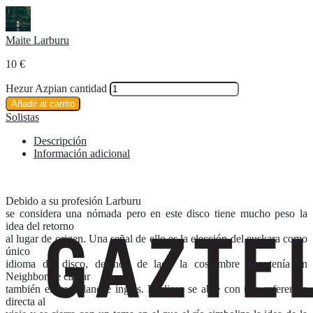
Maite Larburu
10
€
Hezur Azpian cantidad
Añadir al carrito
Solistas
Descripción
Información adicional
Debido a su profesión Larburu
se considera una nómada pero en este disco tiene mucho peso la
idea del retorno
al lugar de origen. Una señal de ello es la elección del euskara como
único
idioma del disco, dejando de lado la costumbre que tenía en
Neighbor de cantar
también en castellano e inglés. El disco se abre con una referencia
directa al