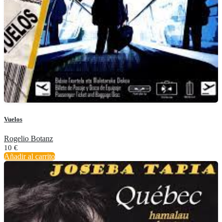
Vuelos
Rogelio Botanz
10
€
Añadir al carrito