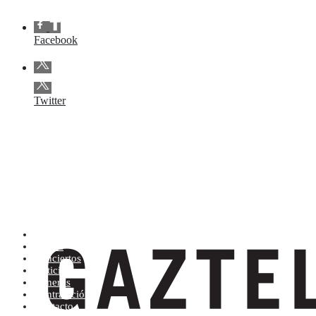
Facebook
Twitter
Artistas (de la A a la Z)
Tienda
Conciertos
Noticias
Géneros
Contratación
Contacto