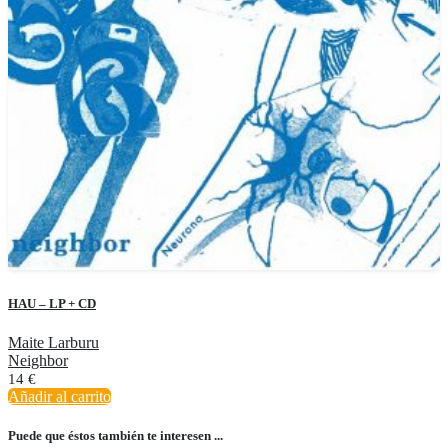
HAU – LP + CD
Maite Larburu
Neighbor
14
€
Añadir al carrito
Puede que éstos también te interesen ...