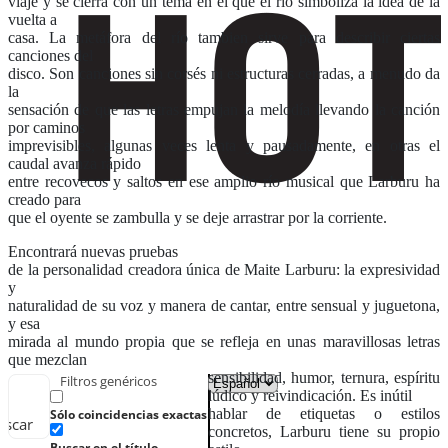
viaje y se cierra con un tema en el que el río simboliza la idea de la
vuelta a
casa. La metáfora del río tambien sirve para describir ciertas
canciones del
disco. Son canciones sin corsés ni estructuras cerradas, a menudo da
la
sensación de que las letras empujan la melodía llevando la canción
por caminos
imprevisibles, algunas veces lenta y pausadamente, en otras el
caudal avanza rápido
entre recovecos y saltos en ese amplio río musical que Larburu ha
creado para
que el oyente se zambulla y se deje arrastrar por la corriente.
Encontrará nuevas pruebas
de la personalidad creadora única de Maite Larburu: la expresividad
y
naturalidad de su voz y manera de cantar, entre sensual y juguetona,
y esa
mirada al mundo propia que se refleja en unas maravillosas letras
que mezclan
sensibilidad, humor, ternura, espíritu
Filtros genéricos
lúdico y reivindicación. Es inútil
hablar de etiquetas o estilos
Sólo coincidencias exactas
uscar
concretos, Larburu tiene su propio
Buscar en el título