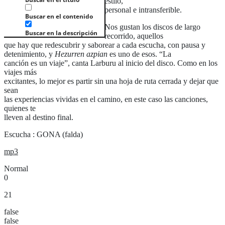
estilo,
personal e intransferible.
Buscar en el contenido
Nos gustan los discos de largo
Buscar en la descripción
recorrido, aquellos
que hay que redescubrir y saborear a cada escucha, con pausa y
detenimiento, y
Hezurren azpian
es uno de esos. “La
canción es un viaje”, canta Larburu al inicio del disco. Como en los
viajes más
excitantes, lo mejor es partir sin una hoja de ruta cerrada y dejar que
sean
las experiencias vividas en el camino, en este caso las canciones,
quienes te
lleven al destino final.
Escucha : GONA (falda)
mp3
Normal
0
21
false
false