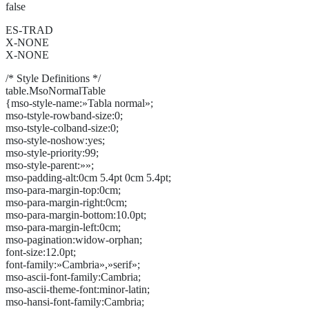
false
ES-TRAD
X-NONE
X-NONE
/* Style Definitions */
table.MsoNormalTable
{mso-style-name:»Tabla normal»;
mso-tstyle-rowband-size:0;
mso-tstyle-colband-size:0;
mso-style-noshow:yes;
mso-style-priority:99;
mso-style-parent:»»;
mso-padding-alt:0cm 5.4pt 0cm 5.4pt;
mso-para-margin-top:0cm;
mso-para-margin-right:0cm;
mso-para-margin-bottom:10.0pt;
mso-para-margin-left:0cm;
mso-pagination:widow-orphan;
font-size:12.0pt;
font-family:»Cambria»,»serif»;
mso-ascii-font-family:Cambria;
mso-ascii-theme-font:minor-latin;
mso-hansi-font-family:Cambria;