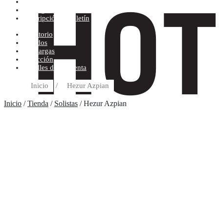
Condiciones de compra
Discográfica
Suscripción al boletín
Escritorio
Pedidos
Descargas
Dirección
Detalles de la cuenta
Inicio
/
Hezur Azpian
Inicio
/
Tienda
/
Solistas
/ Hezur Azpian