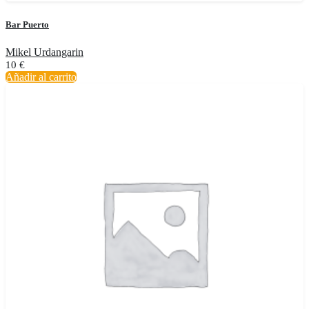
Bar Puerto
Mikel Urdangarin
10
€
Añadir al carrito