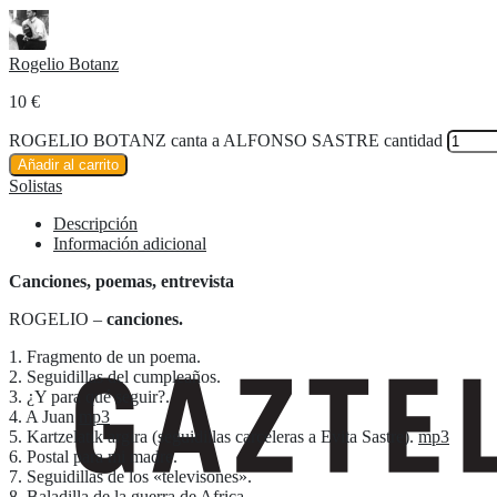
Rogelio Botanz
10
€
ROGELIO BOTANZ canta a ALFONSO SASTRE cantidad
Añadir al carrito
Solistas
Descripción
Información adicional
Canciones, poemas, entrevista
ROGELIO –
canciones.
1. Fragmento de un poema.
2. Seguidillas del cumpleaños.
3. ¿Y para qué seguir?.
4. A Juan
mp3
5. Kartzelatik argira (seguidillas carceleras a Evita Sastre).
mp3
6. Postal para mi madre.
7. Seguidillas de los «televisones».
8. Baladilla de la guerra de Africa.