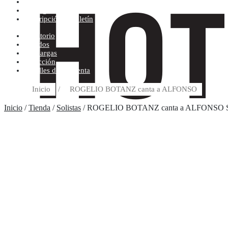
Condiciones de compra
Discográfica
Suscripción al boletín
Escritorio
Pedidos
Descargas
Dirección
Detalles de la cuenta
Inicio
/
ROGELIO BOTANZ canta a ALFONSO
Inicio
/
Tienda
/
Solistas
/ ROGELIO BOTANZ canta a ALFONSO