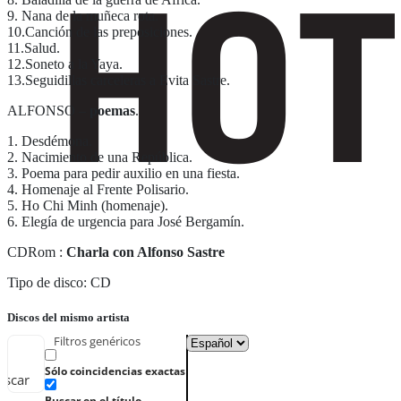
9. Nana de la muñeca rota.
10.Canción de las preposiciones.
11.Salud.
12.Soneto a la Yaya.
13.Seguidillas carceleras a Evita Sastre.
ALFONSO –
poemas
.
1. Desdémona.
2. Nacimiento de una República.
3. Poema para pedir auxilio en una fiesta.
4. Homenaje al Frente Polisario.
5. Ho Chi Minh (homenaje).
6. Elegía de urgencia para José Bergamín.
CDRom :
Charla con Alfonso Sastre
Tipo de disco: CD
Discos del mismo artista
Filtros genéricos
Sólo coincidencias exactas
uscar
Buscar en el título