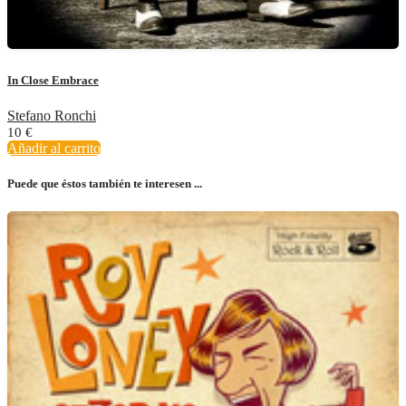
In Close Embrace
Stefano Ronchi
10
€
Añadir al carrito
Puede que éstos también te interesen ...