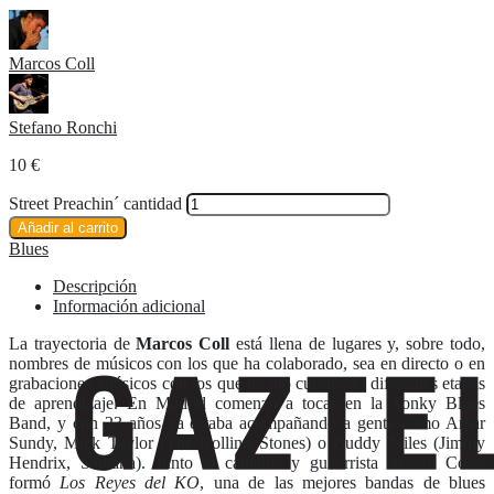
Marcos Coll
Stefano Ronchi
10
€
Street Preachin´ cantidad
Añadir al carrito
Blues
Descripción
Información adicional
La trayectoria de
Marcos Coll
está llena de lugares y, sobre todo,
nombres de músicos con los que ha colaborado, sea en directo o en
grabaciones, músicos con los que ha ido cubriendo diferentes etapas
de aprendizaje. En Madrid comenzó a tocar en la Tonky Blues
Band, y con 23 años ya estaba acompañando a gente como Amar
Sundy, Mick Taylor (The Rolling Stones) o Buddy Miles (Jimmy
Hendrix, Santana). Junto al cantante y guitarrista Adrian Costa
formó
Los Reyes del KO
, una de las mejores bandas de blues