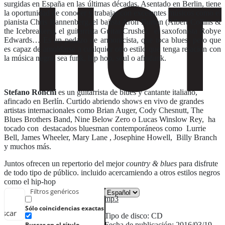
surgidas en España en las últimas décadas. Asentado en Berlin, tiene
la oportunidad de conocer y trabajar con excelentes músicos como el
pianista Chris Rannenberg, el bajista Aron Burton (Albert Collins &
the Icebreakers), el guitarrista Guitar Crusher, el saxofonista Robye
Edwards… Es un pedazo de armonicista, que toca blues, pero que
es capaz de amoldarse a cualquier otro estilo que tenga relación con
la música negra, sea funk, hip hop, soul o afrofunk.
Stefano Ronchi
es un guitarrista de blues y cantante italiano,
afincado en Berlín. Curtido abriendo shows en vivo de grandes
artistas internacionales como Brian Auger, Cody Chesnutt, The
Blues Brothers Band, Nine Below Zero o Lucas Winslow Rey, ha
tocado con destacados bluesman contemporáneos como Lurrie
Bell, James Wheeler, Mary Lane , Josephine Howell, Billy Branch
y muchos más.
Juntos ofrecen un repertorio del mejor
country & blues
para disfrute
de todo tipo de público. incluido acercamiendo a otros estilos negros
como el hip-hop
Filtros genéricos
mp3
Sólo coincidencias exactas
uscar
Tipo de disco: CD
Fecha de publicación: 2016/03/19
Buscar en el título