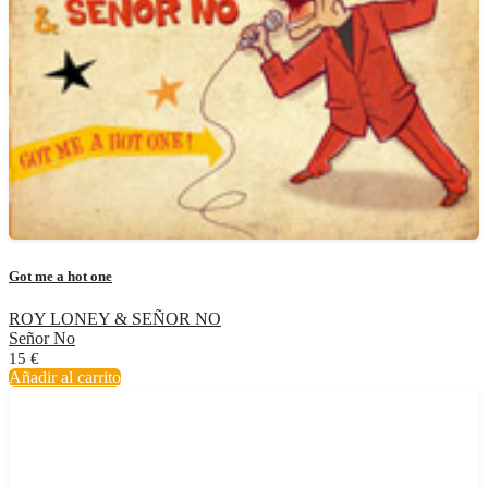
Got me a hot one
ROY LONEY & SEÑOR NO
Señor No
15
€
Añadir al carrito