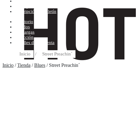
Condiciones de compra
Discográfica
Suscripción al boletín
Escritorio
Pedidos
Descargas
Dirección
Detalles de la cuenta
Inicio
/
Street Preachin´
Inicio
/
Tienda
/
Blues
/ Street Preachin´