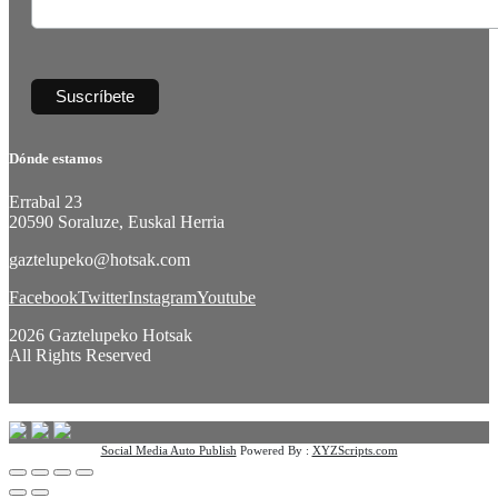
Dónde estamos
Errabal 23
20590 Soraluze, Euskal Herria
gaztelupeko@hotsak.com
Facebook
Twitter
Instagram
Youtube
2026 Gaztelupeko Hotsak
All Rights Reserved
Social Media Auto Publish
Powered By :
XYZScripts.com