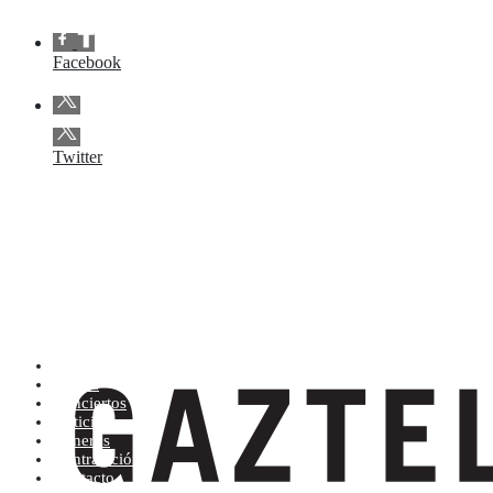
Facebook
Twitter
Artistas (de la A a la Z)
Tienda
Conciertos
Noticias
Géneros
Contratación
Contacto