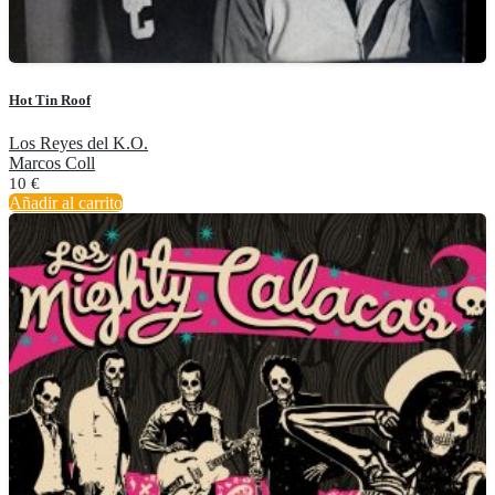
Hot Tin Roof
Los Reyes del K.O.
Marcos Coll
10
€
Añadir al carrito