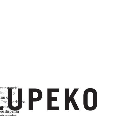
cunstancial
ircuitos y
nsar que
o. Imaginaríamos
yectoria como
pre dispensa
quivocados,