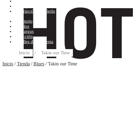
Condiciones de compra
Discográfica
Suscripción al boletín
Escritorio
Pedidos
Descargas
Dirección
Detalles de la cuenta
Inicio
/
Takin our Time
Inicio
/
Tienda
/
Blues
/ Takin our Time