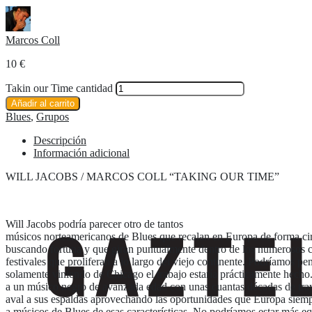
Marcos Coll
10
€
Takin our Time cantidad
Añadir al carrito
Blues
,
Grupos
Descripción
Información adicional
WILL JACOBS / MARCOS COLL “TAKING OUR TIME”
Will Jacobs podría parecer otro de tantos
músicos norteamericanos de Blues que recalan en Europa de forma cir
buscando fortuna y que giran puntualmente dentro de los numerosos c
festivales que proliferan a lo largo del viejo continente. Podríamos pe
solamente viniendo de Chicago el trabajo estaría prácticamente hech
a un músico negro de avanzada edad con unas cuantas décadas de tra
aval a sus espaldas aprovechando las oportunidades que Europa siem
a músicos de Blues de esas características. No podríamos estar más e