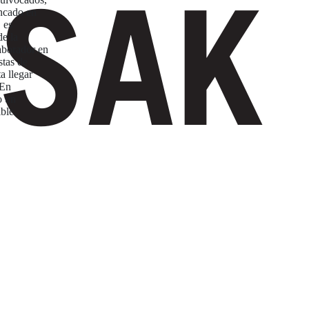
incado en
 es
de la
aborador en
stas de
a llegar
 En
o un
ble.