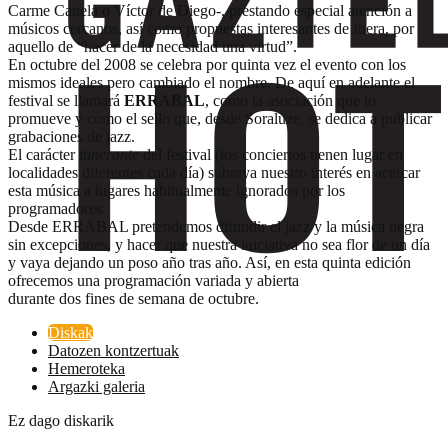
Carme Canela o Víctor de Diego-, prestando especial atención a
músicos cercanos, así como propuestas interesantes de fuera, por
aquello de “hacer de la necesidad una virtud”.
En octubre del 2008 se celebra por quinta vez el evento con los
mismos ideales pero cambiado el nombre. De aquí en adelante el
festival se llamará
ERRABAL
, como la asociación que lo
promueve y como el sello que, desde Soraluze, se dedica a publicar
grabaciones de jazz.
El carácter
itinerante
del festival (los conciertos tienen lugar en
localidades diferentes cada día) subraya nuestro interés en acercar
esta música a lugares habitualmente ignorados por los
programadores.
Desde ERRABAL pretendemos difundir el jazz y la música negra
sin excepciones, y hacer que nuestra iniciativa no sea flor de un día
y vaya dejando un poso año tras año. Así, en esta quinta edición
ofrecemos una programación variada y abierta
durante dos fines de semana de octubre.
Diskak
Datozen kontzertuak
Hemeroteka
Argazki galeria
Ez dago diskarik