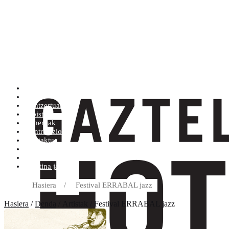
Artistak (Atik Zra)
Denda
Kontzertuak
Albisteak
Generoak
Kontratazioa
Kontaktua
Erosketa baldintzak
Diskoetxea
Boletina jaso
Hasiera
/
Festival ERRABAL jazz
Hasiera
/
Denda
/ Artistak / Festival ERRABAL jazz