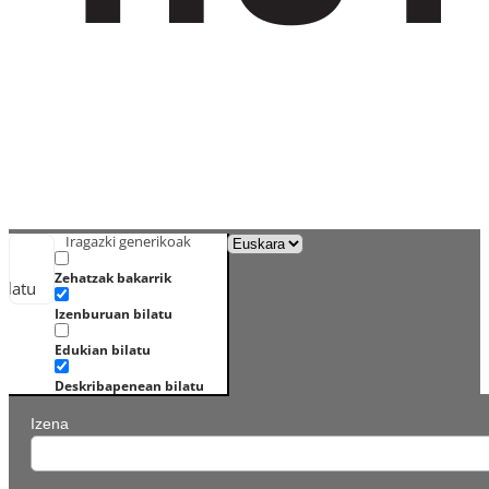
Iragazki generikoak
Zehatzak bakarrik
ilatu
Izenburuan bilatu
Edukian bilatu
Deskribapenean bilatu
Izena