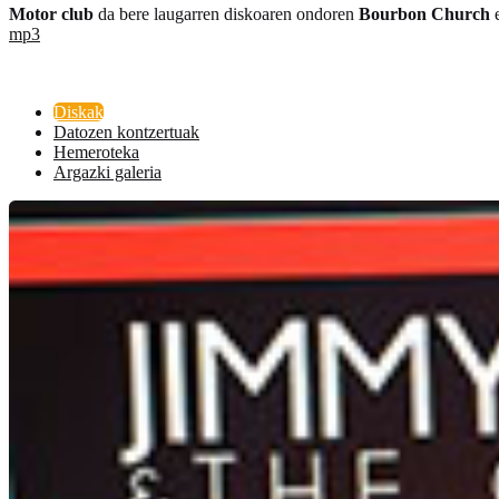
Motor club
da bere laugarren diskoaren ondoren
Bourbon Church
e
mp3
Diskak
Datozen kontzertuak
Hemeroteka
Argazki galeria