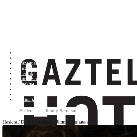
Artistak (Atik Zra)
Denda
Kontzertuak
Albisteak
Generoak
Kontratazioa
Kontaktua
Erosketa baldintzak
Diskoetxea
Boletina jaso
Hasiera
/
Jimmy Barnatan
Hasiera
/
Denda
/ Artistak / Jimmy Barnatan