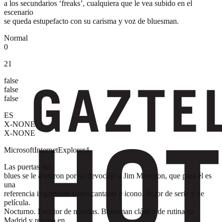
a los secundarios ‘freaks’, cualquiera que le vea subido en el
escenario
se queda estupefacto con su carisma y voz de bluesman.
Normal
0
21
false
false
false
ES
X-NONE
X-NONE
MicrosoftInternetExplorer4
Las puertas del
blues se le abrieron por su devoción a Jim Morrison, que para él es
una
referencia importante como cantante e icono. Actor de serie y de
película.
Nocturno. Escritor de novelas. Bluesman clásico de rutina en
Madrid y reposo en