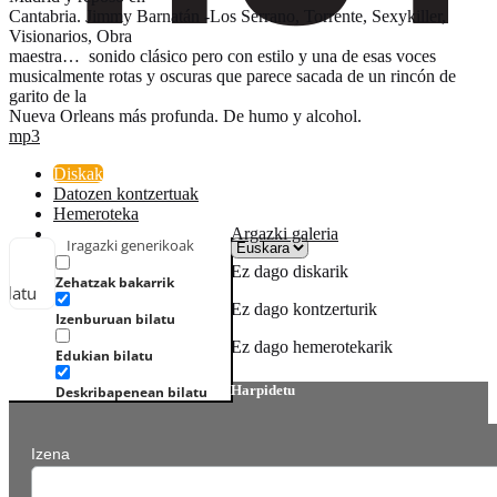
Cantabria. Jimmy Barnatán -Los Serrano, Torrente, Sexykiller,
Visionarios, Obra
maestra… sonido clásico pero con estilo y una de esas voces
musicalmente rotas y oscuras que parece sacada de un rincón de
garito de la
Nueva Orleans más profunda. De humo y alcohol.
mp3
Diskak
Datozen kontzertuak
Hemeroteka
Argazki galeria
Iragazki generikoak
Ez dago diskarik
Zehatzak bakarrik
ilatu
Ez dago kontzerturik
Izenburuan bilatu
Ez dago hemerotekarik
Edukian bilatu
Harpidetu
Deskribapenean bilatu
Izena