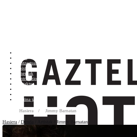
Artistak (Atik Zra)
Denda
Kontzertuak
Albisteak
Generoak
Kontratazioa
Kontaktua
Erosketa baldintzak
Diskoetxea
Boletina jaso
Hasiera
/
Jimmy Barnatan
Hasiera
/
Denda
/ Artistak / Jimmy Barnatan