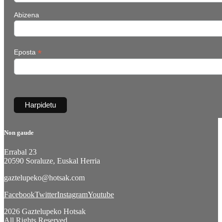
Abizena
*
Eposta
Non gaude
Errabal 23
20590 Soraluze, Euskal Herria
gaztelupeko@hotsak.com
Facebook
Twitter
Instagram
Youtube
2026 Gaztelupeko Hotsak
All Rights Reserved