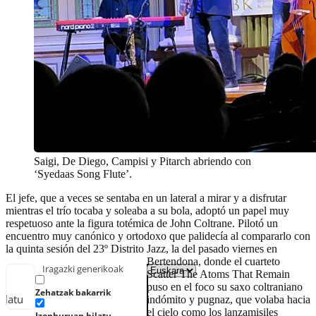
Saigi, De Diego, Campisi y Pitarch abriendo con
‘Syedaas Song Flute’.
El jefe, que a veces se sentaba en un lateral a mirar y a disfrutar
mientras el trío tocaba y soleaba a su bola, adoptó un papel muy
respetuoso ante la figura totémica de John Coltrane. Pilotó un
encuentro muy canónico y ortodoxo que palidecía al compararlo con
la quinta sesión del 23º Distrito Jazz, la del pasado viernes en
Bertendona, donde el cuarteto
Iragazki generikoak
Scatter The Atoms That Remain
puso en el foco su saxo coltraniano
Zehatzak bakarrik
ilatu
indómito y pugnaz, que volaba hacia
el cielo como los lanzamisiles
Izenburuan bilatu