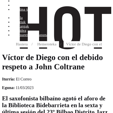
Erosketa baldintzak
Diskoetxea
Boletina jaso
Arbela
Eskariak
Deskargak
Helbidea
Kontuaren Xehetasunak
Hasiera
/
Hemeroteka
/
Víctor de Diego con el
Víctor de Diego con el debido
respeto a John Coltrane
Iturria:
El Correo
Eguna:
11/03/2023
El saxofonista bilbaíno agotó el aforo de
la Biblioteca Bidebarrieta en la sexta y
última sesión del 23º Bilbao Distrito Jazz