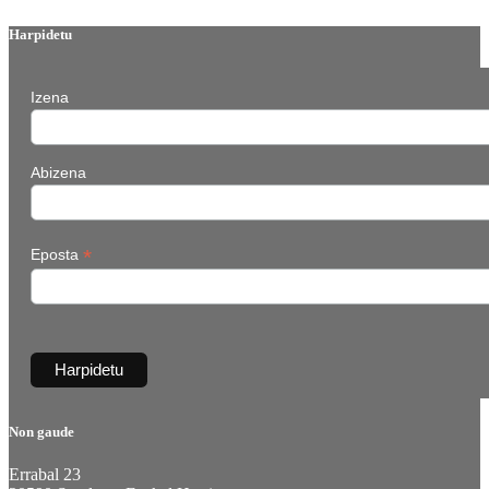
Harpidetu
Izena
Abizena
*
Eposta
Non gaude
Errabal 23