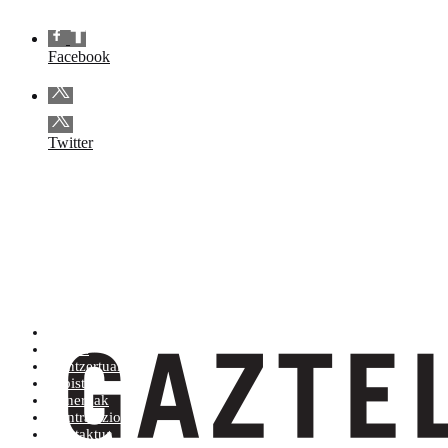
Facebook
Twitter
Artistak (Atik Zra)
Denda
Kontzertuak
Albisteak
Generoak
Kontratazioa
Kontaktua