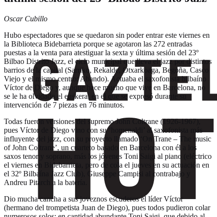
Oscar Cubillo
Hubo espectadores que se quedaron sin poder entrar este viernes en
la Biblioteca Bidebarrieta porque se agotaron las 272 entradas
puestas a la venta para atestiguar la sexta y última sesión del 23º
Bilbao Distrito Jazz, el ciclo municipal que lleva el jazz por distintos
barrios de la capital (Sarriko, Rekalde, Otxarkoaga, Begoña, Casco
Viejo y el mismo centro: Abando). Actuaba el saxofonista bilbaíno
Víctor de Diego y, aunque hace mucho que vive en Barcelona, no
se le ha olvidado el euskera, en el que se expresó durante su
intervención de 7 piezas en 76 minutos.
Todas fueron versiones del supremo John Coltrane (1926-1967),
pues Víctor de Diego vino con su ‘homenaldi’ al saxofonista más
influyente del jazz, con su proyecto llamado ‘On Trane – The music
of John Coltrane’, un cuarteto basado en Barcelona con él a los
saxos tenor y soprano, más los jóvenes Toni Saigi al piano (eléctrico
el viernes en Bidebarrieta, pero de cola el jueves en su actuación en
el 32º Bilbaína Jazz Club), Giuseppe Campisi al contrabajo y
Andreu Pitarch a la batería.
Dio mucha cancha a sus joveznos escuderos el líder Víctor
(hermano del trompetista Juan de Diego), pues todos pudieron colar
numerosos solos: en cantidad abundante Toni Saigi, que debido al