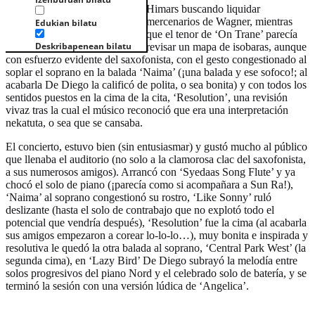
Himars buscando liquidar
mercenarios de Wagner, mientras
Edukian bilatu
que el tenor de ‘On Trane’ parecía
Deskribapenean bilatu
revisar un mapa de isobaras, aunque
con esfuerzo evidente del saxofonista, con el gesto congestionado al
soplar el soprano en la balada ‘Naima’ (¡una balada y ese sofoco!; al
acabarla De Diego la calificó de polita, o sea bonita) y con todos los
sentidos puestos en la cima de la cita, ‘Resolution’, una revisión
vivaz tras la cual el músico reconoció que era una interpretación
nekatuta, o sea que se cansaba.
El concierto, estuvo bien (sin entusiasmar) y gustó mucho al público
que llenaba el auditorio (no solo a la clamorosa clac del saxofonista,
a sus numerosos amigos). Arrancó con ‘Syedaas Song Flute’ y ya
chocó el solo de piano (¡parecía como si acompañara a Sun Ra!),
‘Naima’ al soprano congestionó su rostro, ‘Like Sonny’ ruló
deslizante (hasta el solo de contrabajo que no explotó todo el
potencial que vendría después), ‘Resolution’ fue la cima (al acabarla
sus amigos empezaron a corear lo-lo-lo…), muy bonita e inspirada y
resolutiva le quedó la otra balada al soprano, ‘Central Park West’ (la
segunda cima), en ‘Lazy Bird’ De Diego subrayó la melodía entre
solos progresivos del piano Nord y el celebrado solo de batería, y se
terminó la sesión con una versión lúdica de ‘Angelica’.