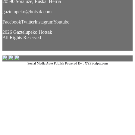
20590 Soraluze, Euskal Herria
gaztelupeko@hotsak.com
Facebook
Twitter
Instagram
Youtube
2026 Gaztelupeko Hotsak
All Rights Reserved
Social Media Auto Publish
Powered By :
XYZScripts.com