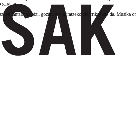
 garaian.
zken tantaraino bizi, gozatu eta pairatzeko aldarrikapena da. Musika on