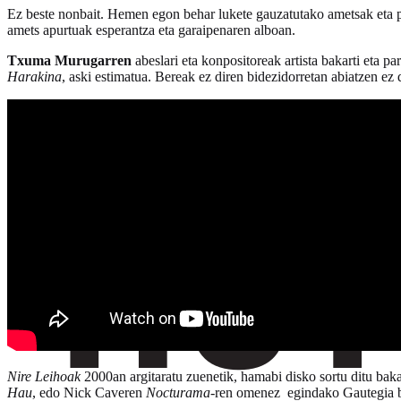
Ez beste nonbait. Hemen egon behar lukete gauzatutako ametsak eta p
amets apurtuak esperantza eta garaipenaren alboan.
Txuma Murugarren
abeslari eta konpositoreak artista bakarti eta 
Harakina
, aski estimatua. Bereak ez diren bidezidorretan abiatzen e
Nire Leihoak
2000an argitaratu zuenetik, hamabi disko sortu ditu baka
Hau
, edo Nick Caveren
Nocturama
-ren omenez egindako Gautegia bez