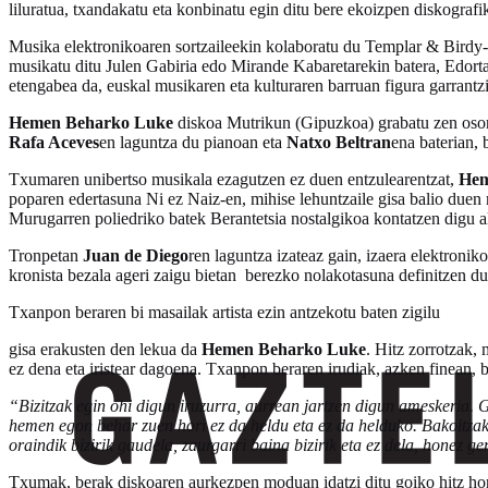
liluratua, txandakatu eta konbinatu egin ditu bere ekoizpen diskografi
Musika elektronikoaren sortzaileekin kolaboratu du Templar & Birdy-re
musikatu ditu Julen Gabiria edo Mirande Kabaretarekin batera, Edort
etengabea da, euskal musikaren eta kulturaren barruan figura garrantzi
Hemen Beharko Luke
diskoa Mutrikun (Gipuzkoa) grabatu zen osor
Rafa Aceves
en laguntza du pianoan eta
Natxo Beltran
ena baterian, 
Txumaren unibertso musikala ezagutzen ez duen entzulearentzat,
Hem
poparen edertasuna Ni ez Naiz-en, mihise lehuntzaile gisa balio due
Murugarren poliedriko batek Berantetsia nostalgikoa kontatzen digu al
Tronpetan
Juan de Diego
ren laguntza izateaz gain, izaera elektro
kronista bezala ageri zaigu bietan berezko nolakotasuna definitzen due
Txanpon beraren bi masailak artista ezin antzekotu baten zigilu
gisa erakusten den lekua da
Hemen Beharko Luke
. Hitz zorrotzak,
ez dena eta iristear dagoena. Txanpon beraren irudiak, azken finean, bi
“Bizitzak egin ohi digun iruzurra, aurrean jartzen digun ameskeria.
hemen egon behar zuen hori ez da heldu eta ez da helduko. Bakoitzak 
oraindik bizirik gaudela, zaurgarri baina bizirik eta ez dela, honez 
Txumak, berak diskoaren aurkezpen moduan idatzi ditu goiko hitz hori