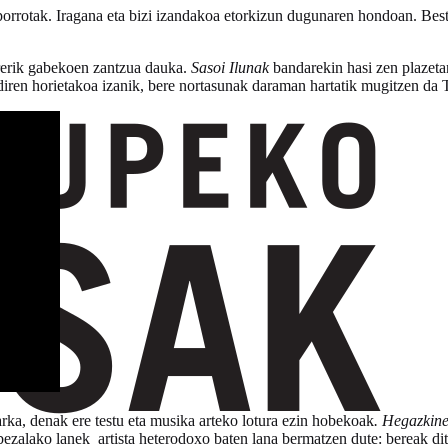
orrotak. Iragana eta bizi izandakoa etorkizun dugunaren hondoan. Bes
parerik gabekoen zantzua dauka.
Sasoi Ilunak
bandarekin hasi zen plazetan
z diren horietakoa izanik, bere nortasunak daraman hartatik mugitzen da
rka, denak ere testu eta musika arteko lotura ezin hobekoak
. Hegazkin
alako lanek artista heterodoxo baten lana bermatzen dute: bereak ditu