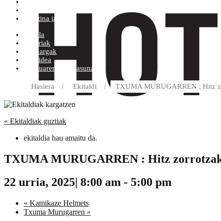
Erosketa baldintzak
Diskoetxea
Boletina jaso
Arbela
Eskariak
Deskargak
Helbidea
Kontuaren Xehetasunak
Hasiera
/
Ekitaldi
/
TXUMA MURUGARREN : Hitz zo
« Ekitaldiak guztiak
ekitaldia hau amaitu da.
TXUMA MURUGARREN : Hitz zorrotzak mu
22 urria, 2025| 8:00 am
-
5:00 pm
«
Kamikaze Helmets
Txuma Murugarren
»