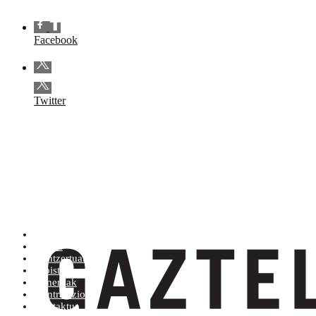
Facebook
Twitter
Artistak (Atik Zra)
Denda
Kontzertuak
Albisteak
Generoak
Kontratazioa
Kontaktua