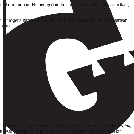
telako munduan. Hemen gertatu behar du, orain, bete gabeko irrikak,
 laurogeita hamarreko aldian. Hiru disko argitaratu zituzten, tartean
 Txuma.
en Arima, Gauak, Neskak eta Maletak, Nire Anaiaren Kotxeko Argiak,
 testu guztiak eta pop, rock, folk zein musika elektronikoarekin