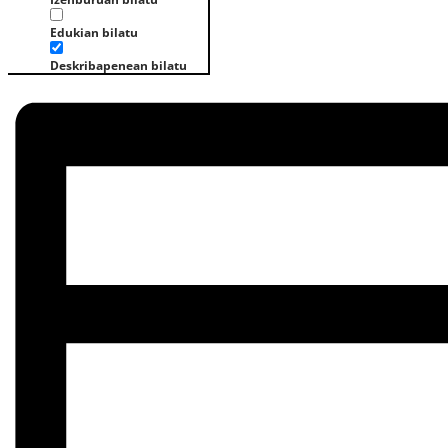
Edukian bilatu
Deskribapenean bilatu