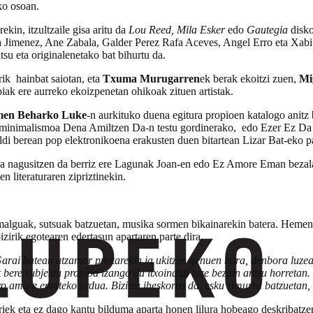
ko osoan.
kin, itzultzaile gisa aritu da
Lou Reed, Mila Esker
edo
Gautegia
disko
a Jimenez, Ane Zabala, Galder Perez Rafa Aceves, Angel Erro eta Xabi 
tsu eta originalenetako bat bihurtu da.
ik hainbat saiotan, eta
Txuma Murugarren
ek berak ekoitzi zuen,
Mi
biak ere aurreko ekoizpenetan ohikoak zituen artistak.
en Beharko Luke
-n aurkituko duena egitura propioen katalogo anitz 
n minimalismoa Dena Amiltzen Da-n testu gordinerako, edo Ezer Ez Da B
di berean pop elektronikoena erakusten duen bitartean Lizar Bat-eko pas
nikoa nagusitzen da berriz ere Lagunak Joan-en edo Ez Amore Eman beza
n literaturaren zipriztinekin.
 malguak, sutsuak batzuetan, musika sormen bikainarekin batera. Hemen d
zirik egotearen edertasun apartaren parte dira.
 Garai batean atzamar puntarekin ia ukitzen genuen hura, denbora luz
bere subjektu propioa izango du itxoinaldi luze bezain antzu horretan.
gero amore emateko ordua. Bizitza iheskorra da, esku zimurra batzuetan
ek eta ez dago kantu bilduma aparta honen lilura hobeago deskribatzeri