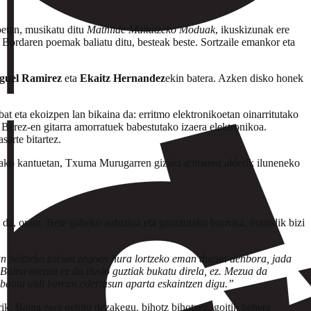
etan, musikatu ditu
Mathilde Maitatzeko Moduak
, ikuskizunak ere
Bordaren poemak baliatu ditu, besteak beste. Sortzaile emankor eta
guel Ramirez
eta
Ekaitz Hernandez
ekin batera. Azken disko honek
bat eta ekoizpen lan bikaina da: erritmo elektronikoetan oinarritutako
erez-en gitarra amorratuek babestutako izaera elektronikoa.
arte bitartez.
lako kantuetan, Txuma Murugarren gizaki arimaren alderik iluneneko
a, orain. Bete gabeko anbizioa eta garaitutako borroka, oraindik bizi
ean heltzeko zorian zegoen hura lortzeko eman dugun denbora, jada
 Baina mezua ez da ilusio guztiak bukatu direla, ez. Mezua da
, baina aldi berean edertasun aparta eskaintzen digu.”
k. Baina zera gehitu dezakegu, bihotz bihotzez, goitik behera