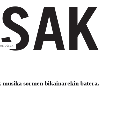
rrotzak
sika sormen bikainarekin batera.