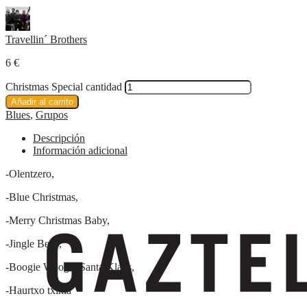
Travellin´ Brothers
6
€
Christmas Special cantidad
Añadir al carrito
Blues
,
Grupos
Descripción
Información adicional
-Olentzero,
-Blue Christmas,
-Merry Christmas Baby,
-Jingle Bells,
-Boogie Woogie Santa Klaus,
-Haurtxo txikia