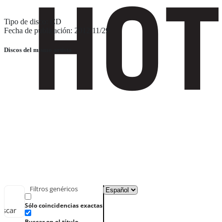
Tipo de disco: CD
Fecha de publicación: 2012/11/29
Discos del mismo artista
Filtros genéricos
Sólo coincidencias exactas
uscar
Buscar en el título