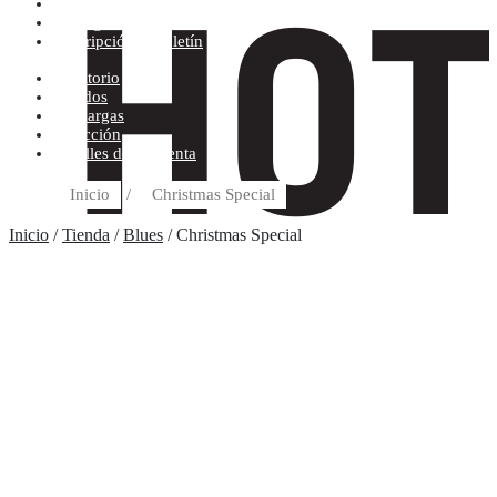
Condiciones de compra
Discográfica
Suscripción al boletín
Escritorio
Pedidos
Descargas
Dirección
Detalles de la cuenta
Inicio
/
Christmas Special
Inicio
/
Tienda
/
Blues
/ Christmas Special