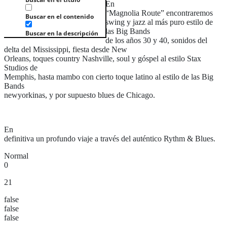
En
“Magnolia Route” encontraremos
Buscar en el contenido
swing y jazz al más puro estilo de
las Big Bands
Buscar en la descripción
de los años 30 y 40, sonidos del
delta del Mississippi, fiesta desde New
Orleans, toques country Nashville, soul y góspel al estilo Stax
Studios de
Memphis, hasta mambo con cierto toque latino al estilo de las Big
Bands
newyorkinas, y por supuesto blues de Chicago.
En
definitiva un profundo viaje a través del auténtico Rythm & Blues.
Normal
0
21
false
false
false