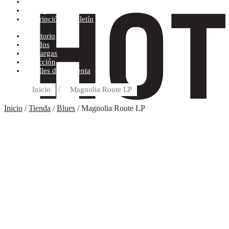
Condiciones de compra
Discográfica
Suscripción al boletín
Escritorio
Pedidos
Descargas
Dirección
Detalles de la cuenta
Inicio
/
Magnolia Route LP
Inicio
/
Tienda
/
Blues
/ Magnolia Route LP