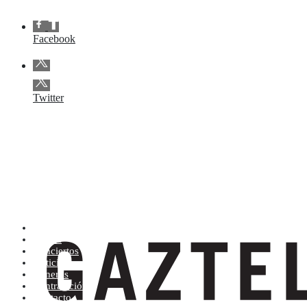
Facebook
Twitter
Artistas (de la A a la Z)
Tienda
Conciertos
Noticias
Géneros
Contratación
Contacto