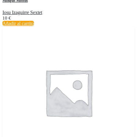
Mingus Moods
Iosu Izaguirre Sextet
10
€
Añadir al carrito