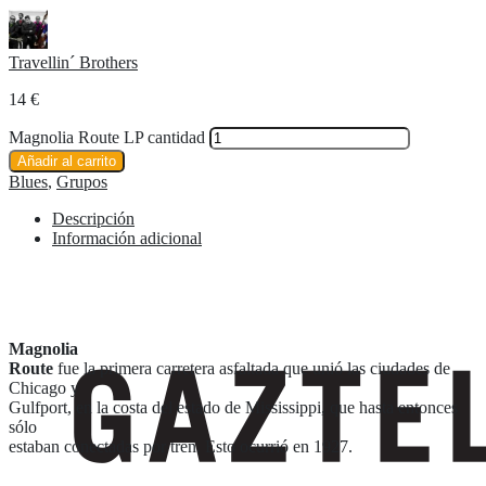
Travellin´ Brothers
14
€
Magnolia Route LP cantidad
Añadir al carrito
Blues
,
Grupos
Descripción
Información adicional
Magnolia
Route
fue la primera carretera asfaltada que unió las ciudades de
Chicago y
Gulfport, en la costa del estado de Mississippi, que hasta entonces
sólo
estaban conectadas por tren. Esto ocurrió en 1927.