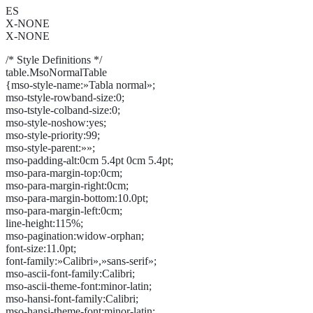
ES
X-NONE
X-NONE
/* Style Definitions */
table.MsoNormalTable
{mso-style-name:»Tabla normal»;
mso-tstyle-rowband-size:0;
mso-tstyle-colband-size:0;
mso-style-noshow:yes;
mso-style-priority:99;
mso-style-parent:»»;
mso-padding-alt:0cm 5.4pt 0cm 5.4pt;
mso-para-margin-top:0cm;
mso-para-margin-right:0cm;
mso-para-margin-bottom:10.0pt;
mso-para-margin-left:0cm;
line-height:115%;
mso-pagination:widow-orphan;
font-size:11.0pt;
font-family:»Calibri»,»sans-serif»;
mso-ascii-font-family:Calibri;
mso-ascii-theme-font:minor-latin;
mso-hansi-font-family:Calibri;
mso-hansi-theme-font:minor-latin;