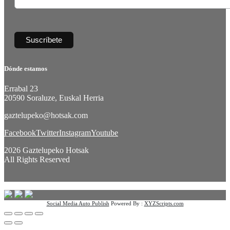
Dónde estamos
Errabal 23
20590 Soraluze, Euskal Herria
gaztelupeko@hotsak.com
Facebook
Twitter
Instagram
Youtube
2026 Gaztelupeko Hotsak
All Rights Reserved
Social Media Auto Publish
Powered By :
XYZScripts.com