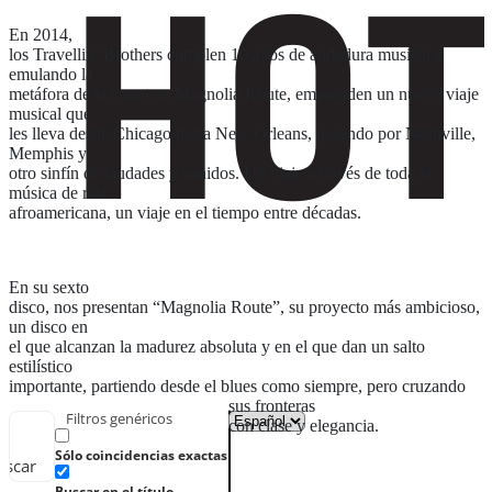
En 2014,
los Travellin’ Brothers cumplen 10 años de andadura musical y
emulando la
metáfora de la carretera Magnolia Route, emprenden un nuevo viaje
musical que
les lleva desde Chicago hasta New Orleans, pasando por Nashville,
Memphis y
otro sinfín de ciudades y sonidos. Un viaje a través de toda la
música de raíz
afroamericana, un viaje en el tiempo entre décadas.
En su sexto
disco, nos presentan “Magnolia Route”, su proyecto más ambicioso,
un disco en
el que alcanzan la madurez absoluta y en el que dan un salto
estilístico
importante, partiendo desde el blues como siempre, pero cruzando
sus fronteras
Filtros genéricos
con clase y elegancia.
Sólo coincidencias exactas
uscar
Buscar en el título