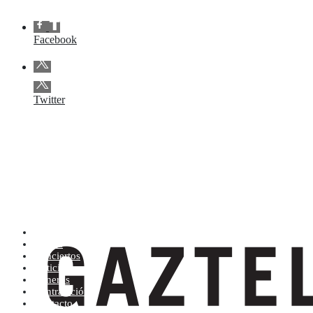
Facebook
Twitter
Artistas (de la A a la Z)
Tienda
Conciertos
Noticias
Géneros
Contratación
Contacto