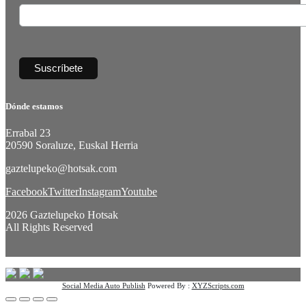
Dónde estamos
Errabal 23
20590 Soraluze, Euskal Herria
gaztelupeko@hotsak.com
Facebook
Twitter
Instagram
Youtube
2026 Gaztelupeko Hotsak
All Rights Reserved
Social Media Auto Publish
Powered By :
XYZScripts.com