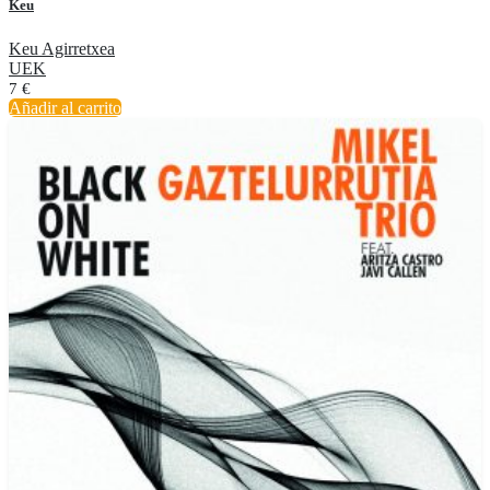
Keu
Keu Agirretxea
UEK
7
€
Añadir al carrito