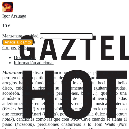
Igor Arzuaga
10
€
Mara-mara cantidad
Añadir al carrito
Grupos
,
Solistas
Descripción
Información adicional
Mara-mara
, un disco de canciones compuestas por Igor Arzuaga,
pero en el que la participación de Luis Vil en la producción y en los
arreglos ha sido fundamental. Entre los dos han hecho un bello
disco, cuidado y rico en su instrumentación (guitarras crudas,
acordeón, piano, armónica, percusiones, banjo…), que bajo una
atmósfera común reúne muchas de las influencias citadas
anteriormente, y en el que podemos encontrar música fronteriza
(
Beste abesti bat
) y country-folk (
Isiltasunera
), rock crudo y seco
que recuerda a Anari (
Poesia
), pop de melancolía dulce (
Pianoaren
notak
), canciones como las que crea Nick Cave cuando se sienta al
piano (
Paseoan
), percusiones chatarreras a lo Tom Waits (
Nire