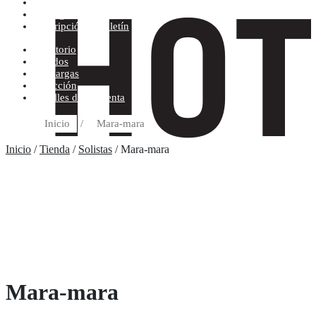
Condiciones de compra
Discográfica
Suscripción al boletín
Escritorio
Pedidos
Descargas
Dirección
Detalles de la cuenta
Inicio
/
Mara-mara
Inicio
/
Tienda
/
Solistas
/ Mara-mara
Mara-mara