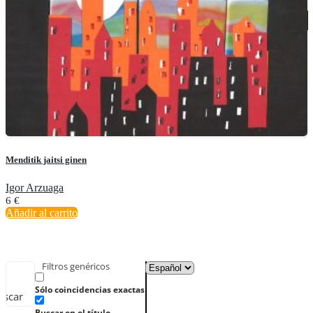
Menditik jaitsi ginen
Igor Arzuaga
6
€
Añadir al carrito
Filtros genéricos
Sólo coincidencias exactas
uscar
Buscar en el título