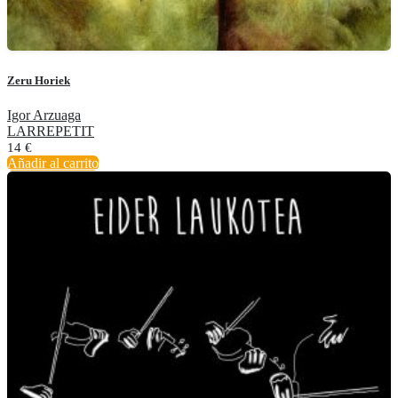
Zeru Horiek
Igor Arzuaga
LARREPETIT
14
€
Añadir al carrito