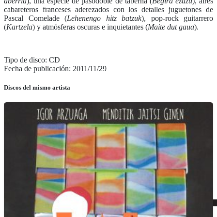
aberria
), una especie de pasodoble de taberna (
Begira ezazu
), aires
cabareteros franceses aderezados con los detalles juguetones de
Pascal Comelade (
Lehenengo hitz batzuk
), pop-rock guitarrero
(
Kartzela
) y atmósferas oscuras e inquietantes (
Maite dut gaua
).
Tipo de disco: CD
Fecha de publicación: 2011/11/29
Discos del mismo artista