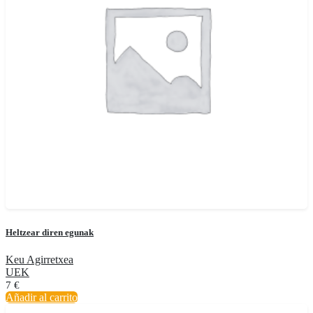
Heltzear diren egunak
Keu Agirretxea
UEK
7
€
Añadir al carrito