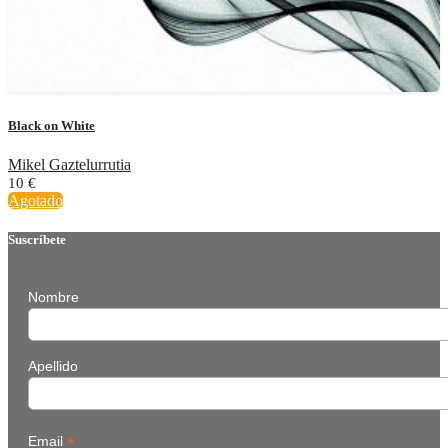
Black on White
Mikel Gaztelurrutia
10
€
Agotado
Suscríbete
Nombre
Apellido
*
Email