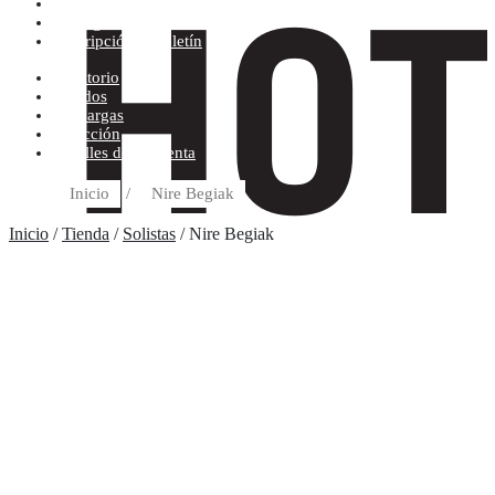
Condiciones de compra
Discográfica
Suscripción al boletín
Escritorio
Pedidos
Descargas
Dirección
Detalles de la cuenta
Inicio
/
Nire Begiak
Inicio
/
Tienda
/
Solistas
/ Nire Begiak