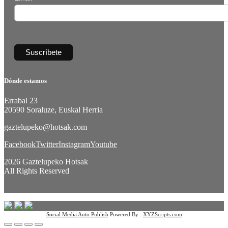
Dónde estamos
Errabal 23
20590 Soraluze, Euskal Herria
gaztelupeko@hotsak.com
Facebook
Twitter
Instagram
Youtube
2026 Gaztelupeko Hotsak
All Rights Reserved
Social Media Auto Publish
Powered By :
XYZScripts.com