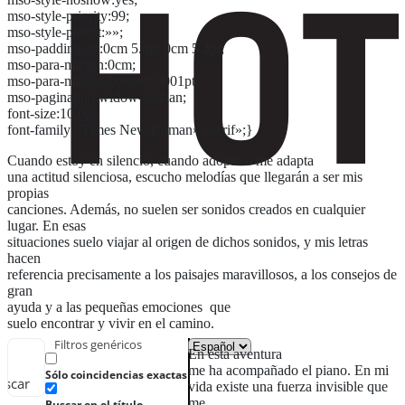
mso-style-priority:99;
mso-style-parent:»»;
mso-padding-alt:0cm 5.4pt 0cm 5.4pt;
mso-para-margin:0cm;
mso-para-margin-bottom:.0001pt;
mso-pagination:widow-orphan;
font-size:10.0pt;
font-family:»Times New Roman»,»serif»;}
Cuando estoy en silencio, cuando adopto o me adapta
una actitud silenciosa, escucho melodías que llegarán a ser mis
propias
canciones. Además, no suelen ser sonidos creados en cualquier
lugar. En esas
situaciones suelo viajar al origen de dichos sonidos, y mis letras
hacen
referencia precisamente a los paisajes maravillosos, a los consejos de
gran
ayuda y a las pequeñas emociones que
suelo encontrar y vivir en el camino.
Filtros genéricos
En esta aventura
me ha acompañado el piano. En mi
Sólo coincidencias exactas
uscar
vida existe una fuerza invisible que
me
Buscar en el título