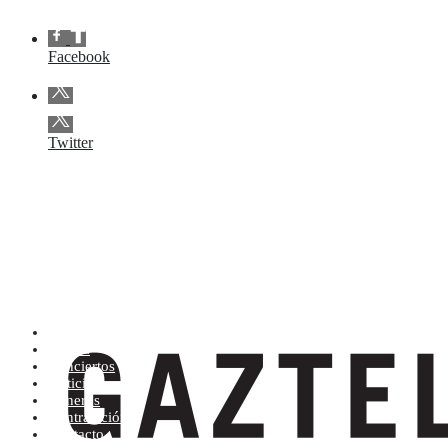
Facebook
Twitter
Artistas (de la A a la Z)
Tienda
Conciertos
Noticias
Géneros
Contratación
Contacto