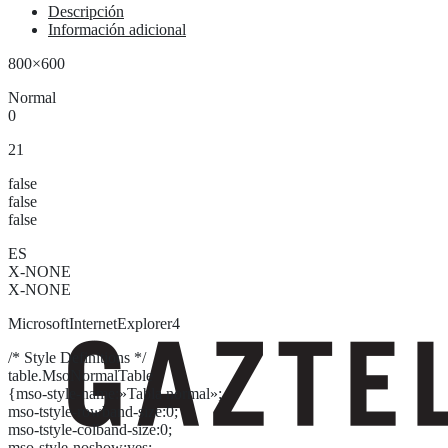
Descripción
Información adicional
800×600
Normal
0
21
false
false
false
ES
X-NONE
X-NONE
MicrosoftInternetExplorer4
/* Style Definitions */
table.MsoNormalTable
{mso-style-name:»Tabla normal»;
mso-tstyle-rowband-size:0;
mso-tstyle-colband-size:0;
mso-style-noshow:yes;