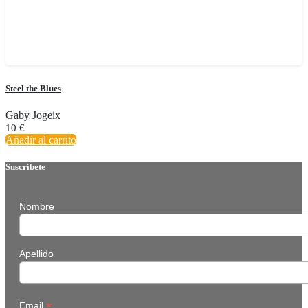
Steel the Blues
Gaby Jogeix
10
€
Añadir al carrito
Suscríbete
Nombre
Apellido
*
Email