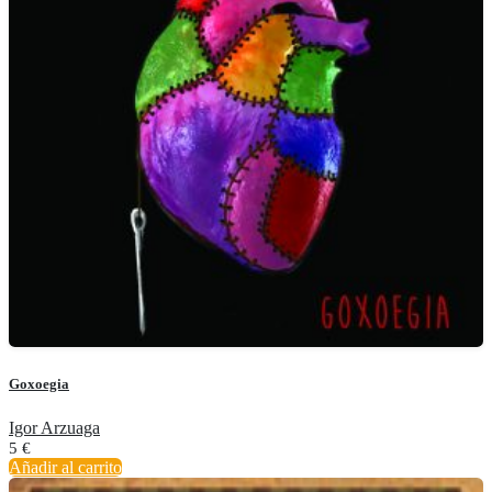
Goxoegia
Igor Arzuaga
5
€
Añadir al carrito