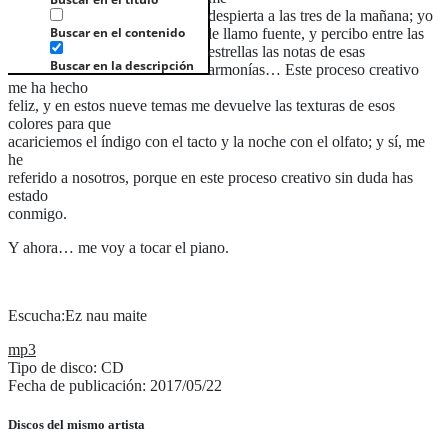
despierta a las tres de la mañana; yo
Buscar en el contenido
le llamo fuente, y percibo entre las
estrellas las notas de esas
Buscar en la descripción
armonías… Este proceso creativo
me ha hecho
feliz, y en estos nueve temas me devuelve las texturas de esos
colores para que
acariciemos el índigo con el tacto y la noche con el olfato; y sí, me
he
referido a nosotros, porque en este proceso creativo sin duda has
estado
conmigo.
Y ahora… me voy a tocar el piano.
Escucha:Ez nau maite
mp3
Tipo de disco: CD
Fecha de publicación: 2017/05/22
Discos del mismo artista