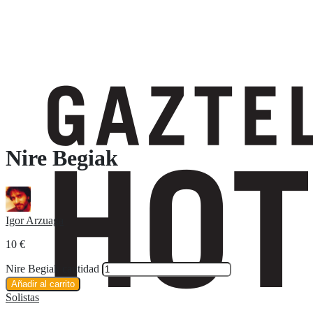
Nire Begiak
Igor Arzuaga
10
€
Nire Begiak cantidad
Añadir al carrito
Solistas