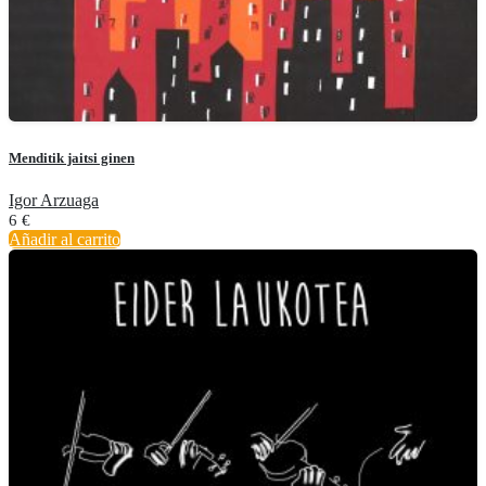
Menditik jaitsi ginen
Igor Arzuaga
6
€
Añadir al carrito