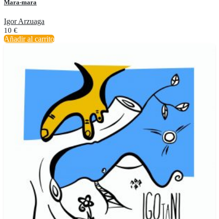
Mara-mara
Igor Arzuaga
10
€
Añadir al carrito