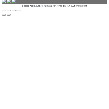
Social Media Auto Publish
Powered By :
XYZScripts.com