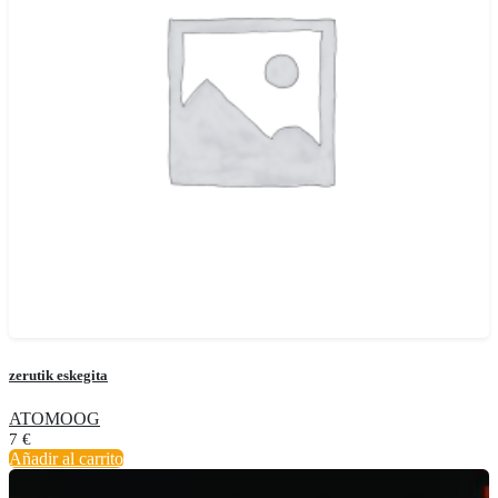
zerutik eskegita
ATOMOOG
7
€
Añadir al carrito