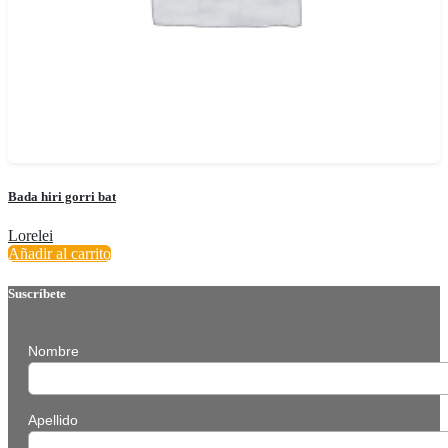
Bada hiri gorri bat
Lorelei
Añadir al carrito
Suscríbete
Nombre
Apellido