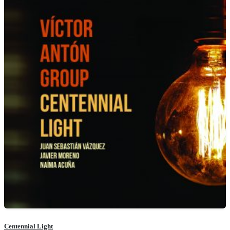
Centennial Light