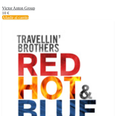
Victor Anton Group
10
€
Añadir al carrito