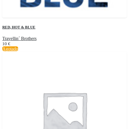
RED, HOT & BLUE
Travellin´ Brothers
10
€
Agotado