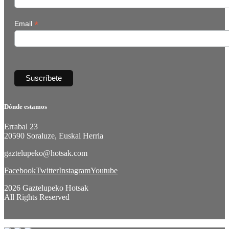
*
Email
Dónde estamos
Errabal 23
20590 Soraluze, Euskal Herria
gaztelupeko@hotsak.com
Facebook
Twitter
Instagram
Youtube
2026 Gaztelupeko Hotsak
All Rights Reserved