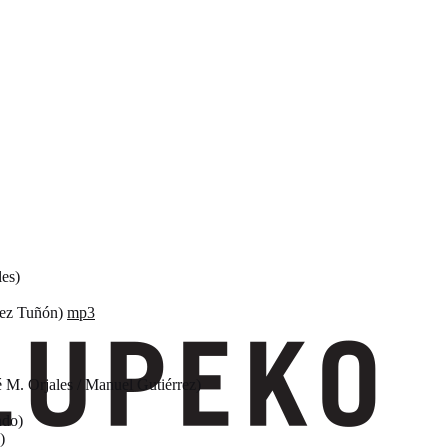
es)
lez Tuñón)
mp3
M. Orjales / Manuel Gutiérrez)
ndo)
)