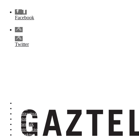
Facebook
Twitter
Artistak (Atik Zra)
Denda
Kontzertuak
Albisteak
Generoak
Kontratazioa
Kontaktua