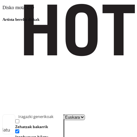
Disko mota: CD
Artista bereko diskak
Iragazki generikoak
Zehatzak bakarrik
ilatu
Izenburuan bilatu