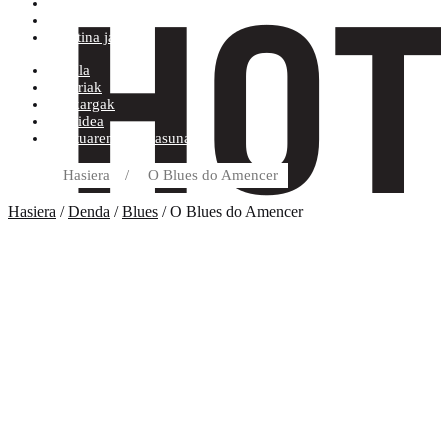
Erosketa baldintzak
Diskoetxea
Boletina jaso
Arbela
Eskariak
Deskargak
Helbidea
Kontuaren Xehetasunak
Hasiera
/
O Blues do Amencer
Hasiera
/
Denda
/
Blues
/ O Blues do Amencer