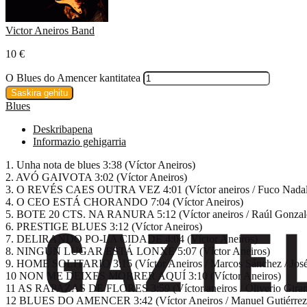
Victor Aneiros Band
10
€
O Blues do Amencer kantitatea
Saskira gehitu
Blues
Deskribapena
Informazio gehigarria
1. Unha nota de blues 3:38 (Víctor Aneiros)
2. AVÓ GAIVOTA 3:02 (Víctor Aneiros)
3. O REVÉS CAES OUTRA VEZ 4:01 (Víctor aneiros / Fuco Nadal
4. O CEO ESTÁ CHORANDO 7:04 (Víctor Aneiros)
5. BOTE 20 CTS. NA RANURA 5:12 (Víctor aneiros / Raúl Gonza
6. PRESTIGE BLUES 3:12 (Víctor Aneiros)
7. DELIRANDO PO-LA CIDADE 4:04 (Víctor Aneiros)
8. NINGÚN LUGAR ESTÁ LONXE 5:07 (Víctor Aneiros)
9. HOME SOLITARIO 3:15 (Víctor Aneiros / Marcos Sánchez / José 
10 NON ME DEIXES MORRER AQUÍ 3:10 (Víctor Aneiros)
11 AS RAPAZAS DE FLORES 3:59 (Víctor aneiros / Oliverio Gira
12 BLUES DO AMENCER 3:42 (Víctor Aneiros / Manuel Gutiérrez