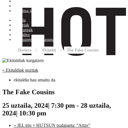
Erosketa baldintzak
Diskoetxea
Boletina jaso
Arbela
Eskariak
Deskargak
Helbidea
Kontuaren Xehetasunak
Hasiera
/
Ekitaldi
/
The Fake Cousins
« Ekitaldiak guztiak
ekitaldia hau amaitu da.
The Fake Cousins
25 uztaila, 2024| 7:30 pm
-
28 uztaila,
2024| 10:30 pm
«
JEL trio + HUTSUN txalaparta: “Artze”