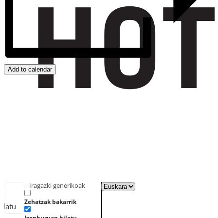
Add to calendar
Iragazki generikoak
Zehatzak bakarrik
ilatu
Izenburuan bilatu