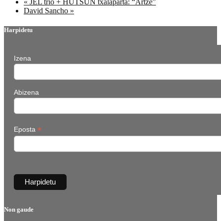
«
JEL trio + HUTSUN txalaparta: “Artze”
David Sancho
»
Harpidetu
Izena
Abizena
*
Eposta
Non gaude