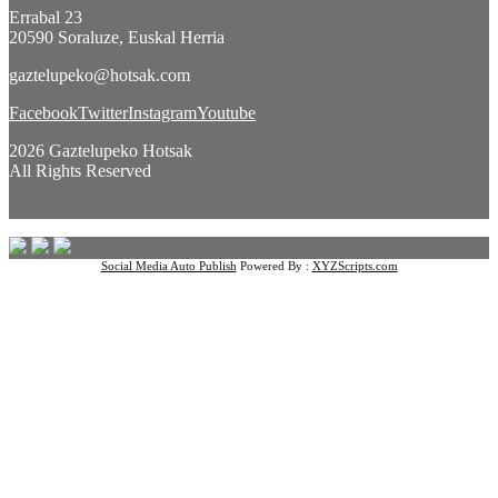
Errabal 23
20590 Soraluze, Euskal Herria
gaztelupeko@hotsak.com
Facebook
Twitter
Instagram
Youtube
2026 Gaztelupeko Hotsak
All Rights Reserved
Social Media Auto Publish
Powered By :
XYZScripts.com