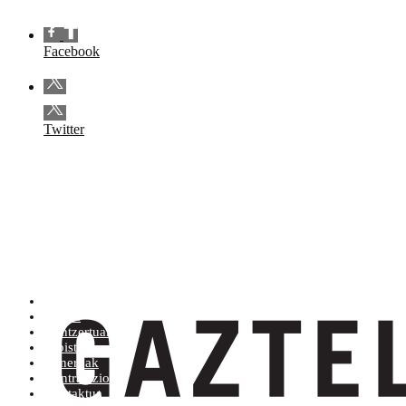
Facebook
Twitter
Artistak (Atik Zra)
Denda
Kontzertuak
Albisteak
Generoak
Kontratazioa
Kontaktua