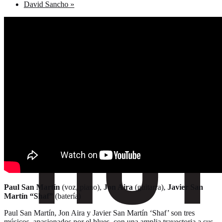
David Sancho
»
Paul San Martín
(voz, piano),
Jon Aira
(guitarra),
Javier San
Martín “Shaf”
(batería)
Paul San Martín, Jon Aira y Javier San Martín ‘Shaf’ son tres
músicos, apasionados por el blues, con una amplia trayectoria a sus