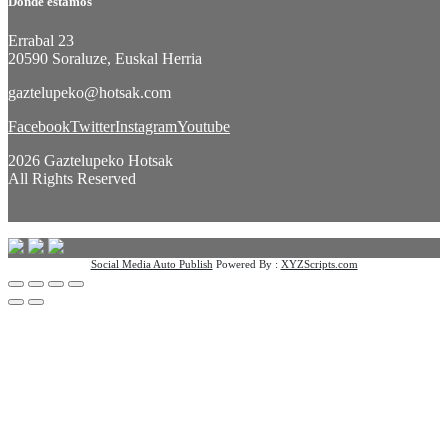
Dónde estamos
Errabal 23
20590 Soraluze, Euskal Herria
gaztelupeko@hotsak.com
Facebook
Twitter
Instagram
Youtube
2026 Gaztelupeko Hotsak
All Rights Reserved
Social Media Auto Publish
Powered By :
XYZScripts.com