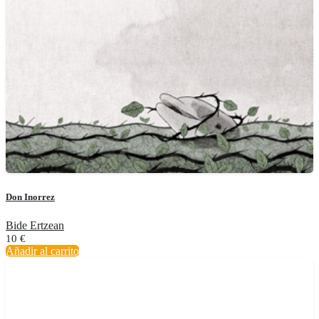
Don Inorrez
Bide Ertzean
10
€
Añadir al carrito