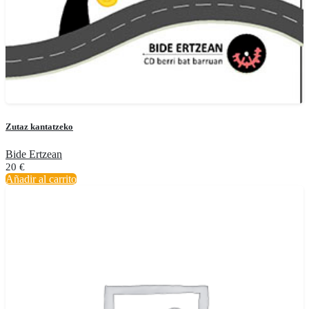
Zutaz kantatzeko
Bide Ertzean
20
€
Añadir al carrito