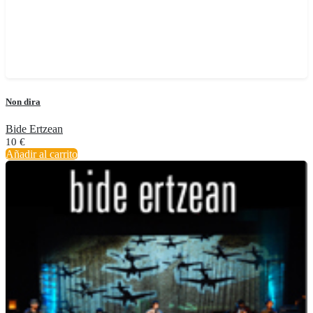
Non dira
Bide Ertzean
10
€
Añadir al carrito