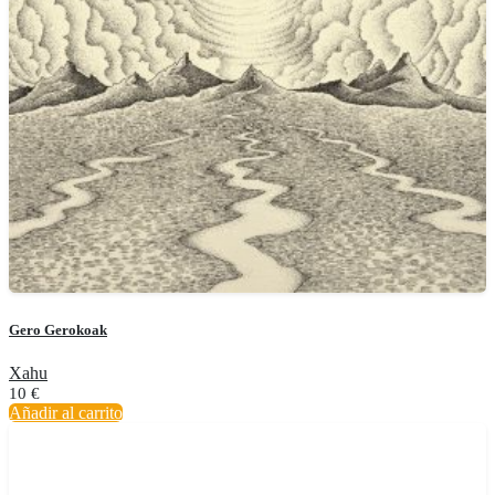
Gero Gerokoak
Xahu
10
€
Añadir al carrito