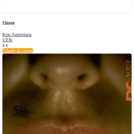
Uhinak
Keu Agirretxea
UEK
8
€
Añadir al carrito