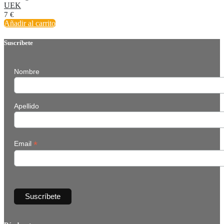
UEK
7
€
Añadir al carrito
Suscríbete
Nombre
Apellido
*
Email