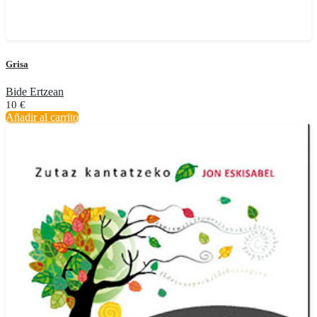
Grisa
Bide Ertzean
10
€
Añadir al carrito