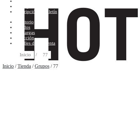
Condiciones de compra
Discográfica
Suscripción al boletín
Escritorio
Pedidos
Descargas
Dirección
Detalles de la cuenta
Inicio
/
77
Inicio
/
Tienda
/
Grupos
/ 77