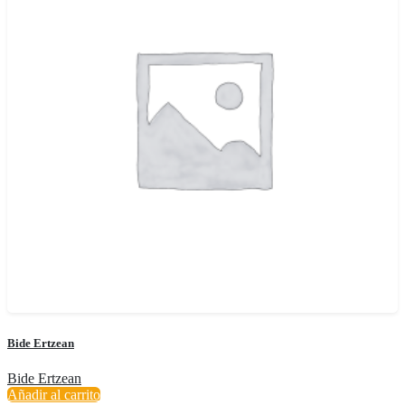
Bide Ertzean
Bide Ertzean
Añadir al carrito