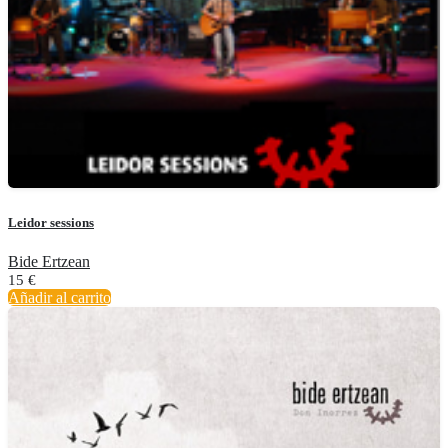
Leidor sessions
Bide Ertzean
15
€
Añadir al carrito