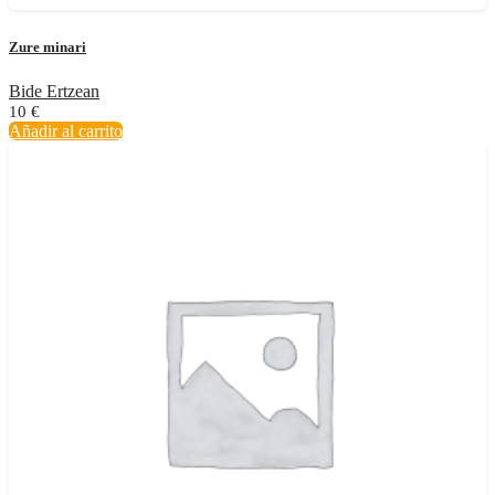
Zure minari
Bide Ertzean
10
€
Añadir al carrito