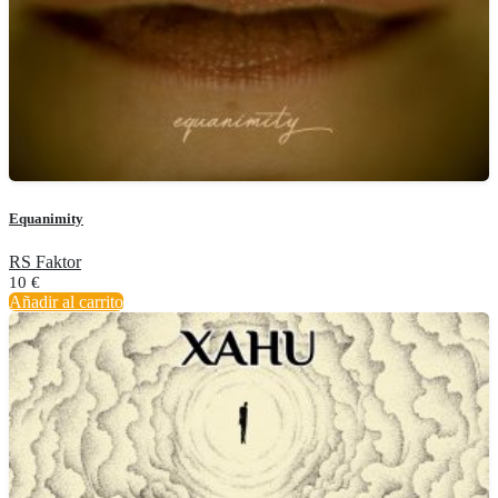
Equanimity
RS Faktor
10
€
Añadir al carrito