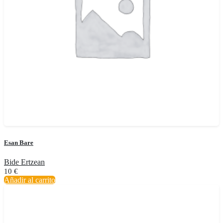
Esan Bare
Bide Ertzean
10
€
Añadir al carrito