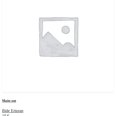
Maite out
Bide Ertzean
10
€