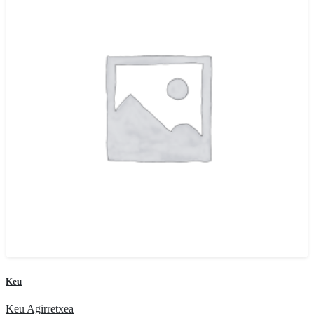
Keu
Keu Agirretxea