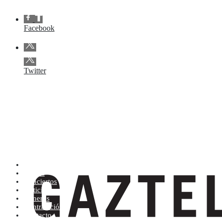
Facebook
Twitter
Artistas (de la A a la Z)
Tienda
Conciertos
Noticias
Géneros
Contratación
Contacto