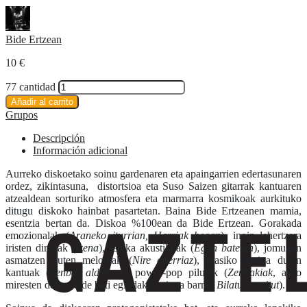
Bide Ertzean
10
€
77 cantidad
Añadir al carrito
Grupos
Descripción
Información adicional
Aurreko diskoetako soinu gardenaren eta apaingarrien edertasunaren
ordez, zikintasuna, distortsioa eta Suso Saizen gitarrak kantuaren
atzealdean sorturiko atmosfera eta marmarra kosmikoak aurkituko
ditugu diskoko hainbat pasartetan. Baina Bide Ertzeanen mamia,
esentzia bertan da. Diskoa %100ean da Bide Ertzean. Gorakada
emozionalak (
Araneko iturrian, Harriak hegan
), inoiz lehertzera
iristen direnak (
Izena
), fereka akustikoak (
Egun batetan
), jomugan
asmatzen duten melodiak (
Nire aberriaz
), klasiko usaina duten
kantuak (
Zenbat aldiz
) eta power-pop pilulak (
Zenbakiak
, asko
miresten duten talde bati egindako keinua barne,
Bilatuko zaitut
).