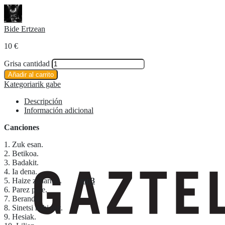
Bide Ertzean
10
€
Grisa cantidad
Añadir al carrito
Kategoriarik gabe
Descripción
Información adicional
Canciones
1. Zuk esan.
2. Betikoa.
3. Badakit.
4. Ia dena.
5. Haize zaharrak.
mp3
6. Parez pare.
7. Berandu.
8. Sinetsi nahi dut.
9. Hesiak.