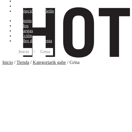
Condiciones de compra
Discográfica
Suscripción al boletín
Escritorio
Pedidos
Descargas
Dirección
Detalles de la cuenta
Inicio
/
Grisa
Inicio
/
Tienda
/
Kategoriarik gabe
/ Grisa