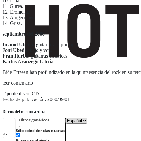
10. Lilian.
11. Gurea.
12. Eromenaz.
13. Aingeru berria.
14. Grisa.
septiembre del 2000
Imanol Ubeda:
guitarra voz principal.
Joni Ubeda:
bajo y voz.
Fran Iturbe:
guitarras eléctricas.
Karlos Aranzegi:
batería.
Bide Ertzean han profundizado en la quintaesencia del rock en su terc
leer comentario
Tipo de disco: CD
Fecha de publicación: 2000/09/01
Discos del mismo artista
Filtros genéricos
Sólo coincidencias exactas
uscar
Buscar en el título