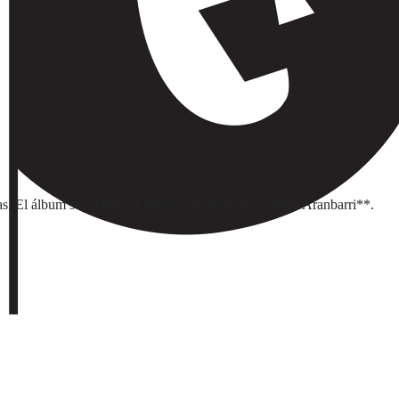
das. El álbum se recoge 13 temas y un texto de **Iñigo Aranbarri**.