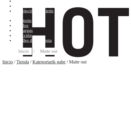
Condiciones de compra
Discográfica
Suscripción al boletín
Escritorio
Pedidos
Descargas
Dirección
Detalles de la cuenta
Inicio
/
Maite out
Inicio
/
Tienda
/
Kategoriarik gabe
/ Maite out