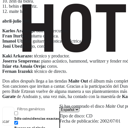
10. zein da bidea.
11. behin eta berriz.
12. maite haut.
abril-julio 2002
Karlos Aranzegi:
batería, percusión.
Fran Iturbe:
guitarra eléctrica.
Imanol Ubeda:
guitarra acústica y eléctrica, voz.
Joni Ubeda:
bajo, coros.
Kaki Arkarazo:
técnico y productor.
Joserra Senperena:
piano acústico, hammond, wurlitzer y fender ro
Ixiar eta Amaia Oreja:
coros.
Fernan Irazoki:
técnico de directo.
Dos años después llega a las tiendas
Maite Out
el álbum más completo
Son canciones que invitan a cantar. Gracias a la participación del D
pero Bide Ertzean vuelve de alguna manera a sus planteamientos más 
Garate
de Andoain y, una vez más, ha contado con la maestría de
Ka
Si has comprado el disco
Maite Out
pu
Filtros genéricos
Tipo de disco: CD
Sólo coincidencias exactas
uscar
Fecha de publicación: 2002/07/01
Buscar en el título