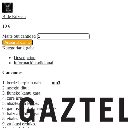
Bide Ertzean
10
€
Maite out cantidad
Añadir al carrito
Kategoriarik gabe
Descripción
Información adicional
Canciones
1. berriz berpiztu naiz.
mp3
2. atsegin ditut.
3. iluneko kantu gara.
4. zure irria.
5. ahaztearen lezioa.
6. gaur ez daukat manifesturik.
7. haizea dabil iraganaldetik.
8. ekaitza naiz.
9. zu ikusi orduko.