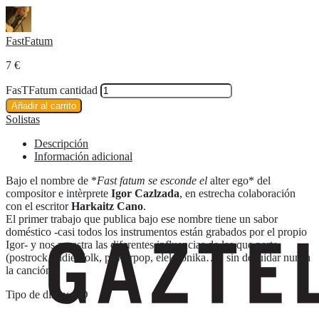
FastFatum
7
€
FasTFatum cantidad
Añadir al carrito
Solistas
Descripción
Información adicional
Bajo el nombre de *
Fast fatum se esconde el
alter ego* del
compositor e intèrprete
Igor Cazlzada
, en estrecha colaboración
con el escritor
Harkaitz Cano
.
El primer trabajo que publica bajo ese nombre tiene un sabor
doméstico -casi todos los instrumentos están grabados por el propio
Igor- y nos muestra las diferentes influencias de las que parte
(postrock, indie, folk, powerpop, elektronika…), sin decuidar nunca
la canción.
Tipo de disco: CD