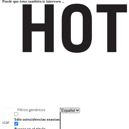
Puede que éstos también te interesen ...
Filtros genéricos
Sólo coincidencias exactas
uscar
Buscar en el título