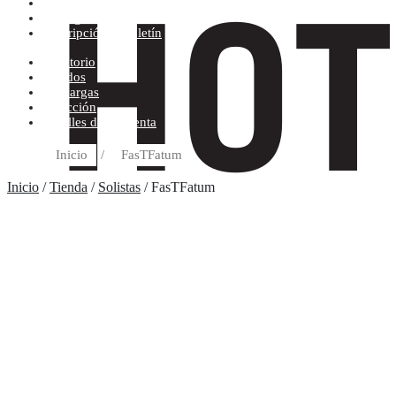
Condiciones de compra
Discográfica
Suscripción al boletín
Escritorio
Pedidos
Descargas
Dirección
Detalles de la cuenta
Inicio
/
FasTFatum
Inicio
/
Tienda
/
Solistas
/ FasTFatum