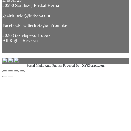
Errabal 23
20590 Soraluze, Euskal Herria
gaztelupeko@hotsak.com
Facebook
Twitter
Instagram
Youtube
2026 Gaztelupeko Hotsak
All Rights Reserved
Social Media Auto Publish
Powered By :
XYZScripts.com