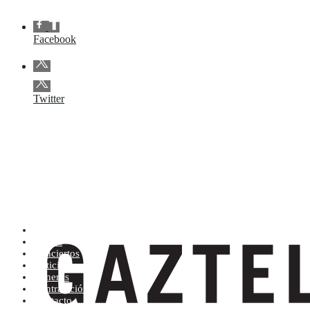
Facebook
Twitter
Artistas (de la A a la Z)
Tienda
Conciertos
Noticias
Géneros
Contratación
Contacto