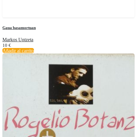
Gaua basamortuan
Markos Untzeta
10
€
Añadir al carrito